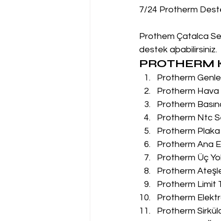
7/24 Protherm Dest
Prothem Çatalca Serv
destek aþabilirsiniz.
PROTHERM K
Protherm Genleş
Protherm Hava P
Protherm Basın
Protherm Ntc Se
Protherm Plaka 
Protherm Ana Eş
Protherm Üç Yol
Protherm Ateşle
Protherm Limit 
Protherm Elektr
Protherm Sirkül