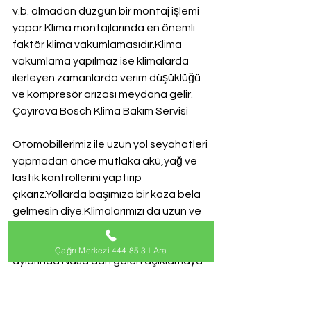
v.b. olmadan düzgün bir montaj işlemi 
yapar.Klima montajlarında en önemli 
faktör klima vakumlamasıdır.Klima 
vakumlama yapılmaz ise klimalarda 
ilerleyen zamanlarda verim düşüklüğü 
ve kompresör arızası meydana gelir.
Çayırova Bosch Klima Bakım Servisi
Otomobillerimiz ile uzun yol seyahatleri 
yapmadan önce mutlaka akü,yağ ve 
lastik kontrollerini yaptırıp 
çıkarız.Yollarda başımıza bir kaza bela 
gelmesin diye.Klimalarımızı da uzun ve 
sıcak yaz mevsimleri öncesi bakımlarını 
yaptırmamız gerekiyor.2016 yaz 
Çağrı Merkezi 444 85 31 Ara
aylarında Nasa dan gelen açıklamaya 
göre mevsim sıcaklarının üstünde 
olacağından bahsediyor. Bu da demek 