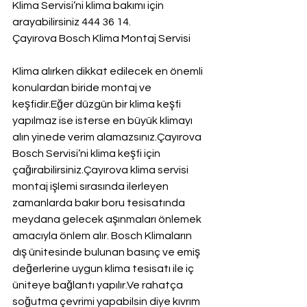
Klima Servisi’ni klima bakımı için 
arayabilirsiniz 444 36 14.
Çayırova Bosch Klima Montaj Servisi
Klima alırken dikkat edilecek en önemli 
konulardan biride montaj ve 
keşfidir.Eğer düzgün bir klima keşfi 
yapılmaz ise isterse en büyük klimayı 
alın yinede verim alamazsınız.Çayırova 
Bosch Servisi’ni klima keşfi için 
çağırabilirsiniz.Çayırova klima servisi 
montaj işlemi sırasında ilerleyen 
zamanlarda bakır boru tesisatında 
meydana gelecek aşınmaları önlemek 
amacıyla önlem alır. Bosch Klimaların 
dış ünitesinde bulunan basınç ve emiş 
değerlerine uygun klima tesisatı ile iç 
üniteye bağlantı yapılır.Ve rahatça 
soğutma çevrimi yapabilsin diye kıvrım 