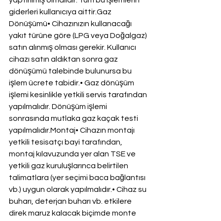
yaptırılmış olmalıdır. Tüm bu işlemlerin 
giderleri kullanıcıya aittir.Gaz 
Dönüşümü• Cihazınızın kullanacağı 
yakıt türüne göre (LPG veya Doğalgaz) 
satın alınmış olması gerekir. Kullanıcı 
cihazı satın aldıktan sonra gaz 
dönüşümü talebinde bulunursa bu 
işlem ücrete tabidir.• Gaz dönüşüm 
işlemi kesinlikle yetkili servis tarafından 
yapılmalıdır. Dönüşüm işlemi 
sonrasında mutlaka gaz kaçak testi 
yapılmalıdır.Montaj• Cihazın montajı 
yetkili tesisatçı bayi tarafından, 
montaj kılavuzunda yer alan TSE ve 
yetkili gaz kuruluşlarınca belirtilen 
talimatlara (yer seçimi baca bağlantısı 
vb.) uygun olarak yapılmalıdır.• Cihaz su 
buharı, deterjan buharı vb. etkilere 
direk maruz kalacak biçimde monte 