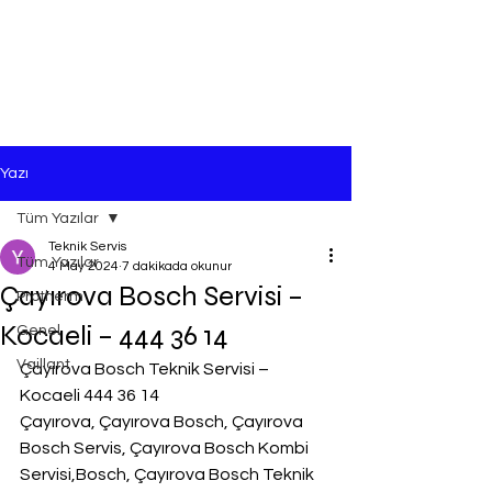
Yazı
Tüm Yazılar
Teknik Servis
Tüm Yazılar
4 May 2024
7 dakikada okunur
Çayırova Bosch Servisi –
Protherm
Kocaeli – 444 36 14
Genel
Vaillant
Çayırova Bosch Teknik Servisi – 
Kocaeli 444 36 14
Çayırova, Çayırova Bosch, Çayırova 
Bosch Servis, Çayırova Bosch Kombi 
Servisi,Bosch, Çayırova Bosch Teknik 