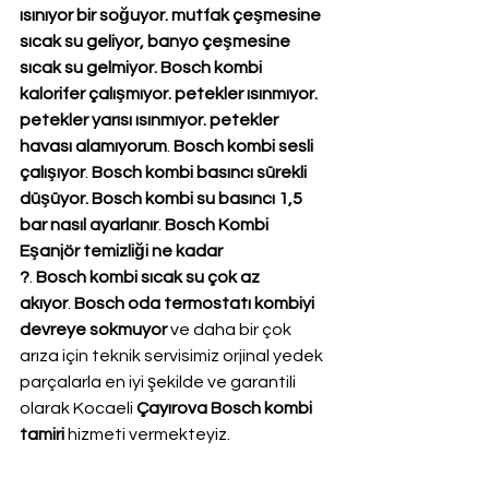
ısınıyor bir soğuyor. mutfak çeşmesine 
sıcak su geliyor, banyo çeşmesine 
sıcak su gelmiyor. Bosch kombi 
kalorifer çalışmıyor. petekler ısınmıyor. 
petekler yarısı ısınmıyor. petekler 
havası alamıyorum
. 
Bosch kombi sesli 
çalışıyor
. 
Bosch kombi basıncı sürekli 
düşüyor. Bosch kombi su basıncı 1,5 
bar nasıl ayarlanır
. 
Bosch Kombi 
Eşanjör temizliği ne kadar 
?
. 
Bosch kombi sıcak su çok az 
akıyor
. 
Bosch oda termostatı kombiyi 
devreye sokmuyor
 ve daha bir çok 
arıza için teknik servisimiz orjinal yedek 
parçalarla en iyi şekilde ve garantili 
olarak Kocaeli 
Çayırova Bosch kombi 
tamiri
 hizmeti vermekteyiz.