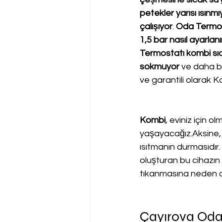
petekler yarısı ısınm
çalışıyor
. 
Oda Termost
1,5 bar nasıl ayarlanı
Termostatı kombi sıc
sokmuyor
 ve daha bi
ve garantili olarak K
Kombi
, eviniz için o
yaşayacağız.Aksine, 
ısıtmanın durmasıdır.
oluşturan bu cihazın s
tıkanmasına neden o
Çayırova Oda 