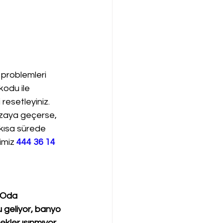
 problemleri 
kodu ile 
resetleyiniz. 
ızaya geçerse, 
 kısa sürede 
imiz 
444 36 14
 Oda 
 geliyor, banyo 
kler ısınmıyor. 