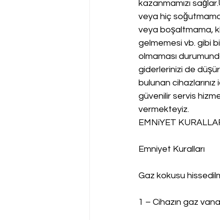
kazanmamızı sağlar
veya hiç soğutmama,
veya boşaltmama, kli
gelmemesi vb. gibi bi
olmaması durumunda d
giderlerinizi de düşü
bulunan cihazlarınız i
güvenilir servis hizme
vermekteyiz.
EMNiYET KURALLAR
Emniyet Kuralları
Gaz kokusu hissedi
1 – Cihazın gaz vanas