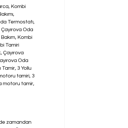
arca, Kombi 
akımı, 
da Termostatı, 
, Çayırova Oda 
 Bakım, Kombi 
i Tamiri 
, Çayırova 
Çayırova Oda 
amir, 3 Yollu 
motoru tamiri, 3 
pa motoru tamir,
emde zamandan 