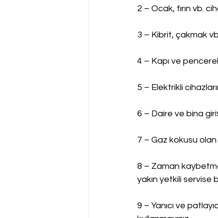
2 – Ocak, fırın vb. c
3 – Kibrit, çakmak vb
4 – Kapı ve pencerel
5 – Elektrikli cihazla
6 – Daire ve bina gir
7 – Gaz kokusu olan 
8 – Zaman kaybetmed
yakın yetkili servise bi
9 – Yanıcı ve patlayı