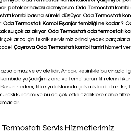
ıyor. petekler havası alamıyorum
. 
Oda Termostatı kombi s
atı kombi basıncı sürekli düşüyor. Oda Termostatı komb
r
. 
Oda Termostatı Kombi Eşanjör temizliği ne kadar ?
. 
O
ak su çok az akıyor
. 
Oda Termostatı oda termostatı ko
r çok arıza için teknik servisimiz orjinal yedek parçalarla 
ocaeli 
Çayırova Oda Termostatı kombi tamiri
 hizmeti ve
lmazsa olmaz ve ev aletidir. Ancak, kesinlikle bu cihazla ilgi
kombide yaşadığımız ana ve temel sorun filtrelerin tıka
 Bunun nedeni, filtre yataklarında çok miktarda toz, kir, 
ürekli kullanımı ve bu da çok etkili özelliklere sahip filtre
lmasıdır.
Termostatı Servis Hizmetlerimiz