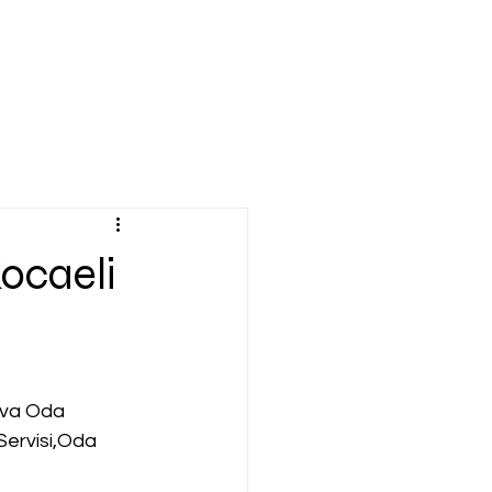
ocaeli
ova Oda 
ervisi,Oda 