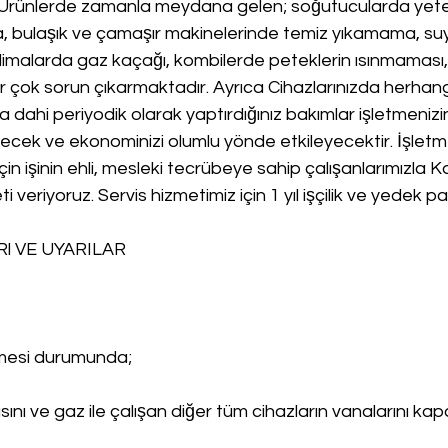
.Ürünlerde zamanla meydana gelen; soğutucularda yete
 bulaşık ve çamaşır makinelerinde temiz yıkamama, su
malarda gaz kaçağı, kombilerde peteklerin ısınmaması, 
r çok sorun çıkarmaktadır. Ayrıca Cihazlarınızda herhangi
ahi periyodik olarak yaptırdığınız bakımlar işletmenizi
recek ve ekonominizi olumlu yönde etkileyecektir. İşletm
çin işinin ehli, mesleki tecrübeye sahip çalışanlarımızla Kal
ti veriyoruz. Servis hizmetimiz için 1 yıl işçilik ve yedek p
l VE UYARILAR
lmesi durumunda;
ını ve gaz ile çalışan diğer tüm cihazların vanalarını kapa