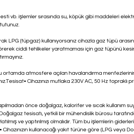
esti vb. işlemler sırasında su, köpük gibi maddeleri elektr
tutunuz.
arak LPG (tüpgaz) kullanıyorsanız cihazla gaz tüpü arasın
örerek ciddi tehlikeler yaratmaması için gaz tüpünü kesin
ırmayınız.
ğu ortamda atmosfere açılan havalandırma menfezlerini
ız.Tesisat• Cihazınızı mutlaka 230V AC, 50 Hz topraklı pr
apılmadan önce doğalgaz, kalorifer ve sıcak kullanım suyu
 Doğalgaz tesisatı, yetkili bir mühendislik bürosu tarafınd
latılmış ve yaptırılmış olmalıdır. Tüm bu işlemlerin giderleri
 Cihazınızın kullanacağı yakıt türüne göre (LPG veya Do