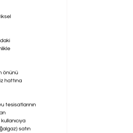
iksel 
daki 
likle 
n önünü 
iz hattına 
 tesisatlarının 
an 
 kullanıcıya 
ğalgaz) satın 