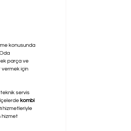
çözme konusunda 
 Oda 
dek parça ve 
 vermek için 
teknik servis 
lçelerde 
kombi 
ı
 hizmetleriyle 
n hizmet 