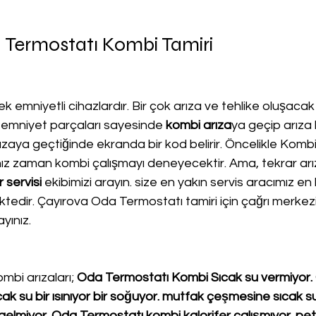
 Termostatı Kombi Tamiri
k emniyetli cihazlardır. Bir çok arıza ve tehlike oluşacak
 emniyet parçaları sayesinde 
kombi arıza
ya geçip arıza 
aya geçtiğinde ekranda bir kod belirir. Öncelikle Kombi 
nız zaman kombi çalışmayı deneyecektir. Ama, tekrar ar
 servisi
 ekibimizi arayın. size en yakın servis aracımız en
ktedir. Çayırova Oda Termostatı tamiri için çağrı merkez
yınız.
mbi arızaları; 
Oda Termostatı Kombi Sıcak su vermiyor.
ak su bir ısınıyor bir soğuyor. mutfak çeşmesine sıcak su
elmiyor. Oda Termostatı kombi kalorifer çalışmıyor. pete