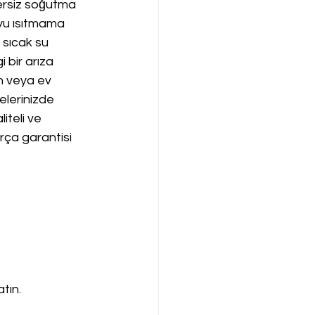
rsiz soğutma 
yu ısıtmama 
sıcak su 
 bir arıza 
n veya ev 
elerinizde 
iteli ve 
arça garantisi 
tın.