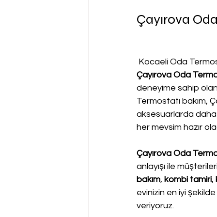
Çayırova Oda 
 Kocaeli Oda Termos
Çayırova Oda Termos
deneyime sahip olan
Termostatı bakım, Çay
aksesuarlarda daha f
her mevsim hazır ola
Çayırova Oda Termos
anlayışı ile müşteril
bakım
, 
kombi tamiri
, 
evinizin en iyi şekild
veriyoruz.