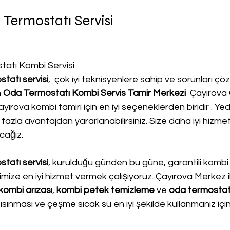
Termostatı Servisi
tatı Kombi Servisi
tatı servisi
,  çok iyi teknisyenlere sahip ve sorunları 
 
Oda Termostatı Kombi Servis Tamir Merkezi 
 Çayırova
ırova kombi tamiri için en iyi seçeneklerden biridir . Ye
azla avantajdan yararlanabilirsiniz. Size daha iyi hizmet
cağız.
tatı servisi
, kurulduğu günden bu güne, garantili kombi 
erimize en iyi hizmet vermek çalışıyoruz. Çayırova Merkez i
kombi arızası
, 
kombi petek temizleme
 ve
 oda termostat
e ısınması ve çeşme sıcak su en iyi şekilde kullanmanız içi