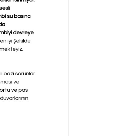
esli 
i su basıncı 
da 
mbiyi devreye 
en iyi şekilde 
rmekteyiz.
li bazı sorunlar 
nması ve 
tortu ve pas 
 duvarlarının 