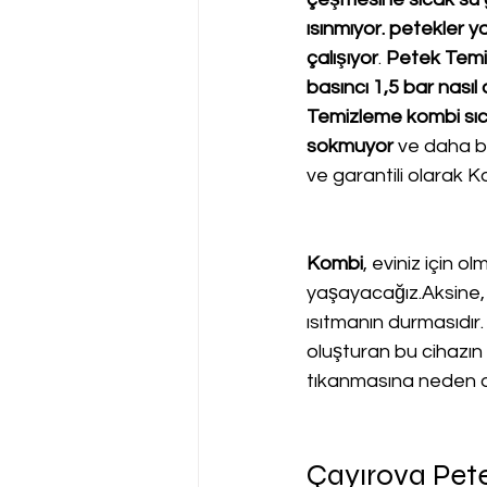
ısınmıyor. petekler y
çalışıyor
. 
Petek Temi
basıncı 1,5 bar nasıl 
Temizleme kombi sıc
sokmuyor
 ve daha bi
ve garantili olarak K
Kombi
, eviniz için o
yaşayacağız.Aksine, 
ısıtmanın durmasıdır.
oluşturan bu cihazın s
tıkanmasına neden o
Çayırova Pet