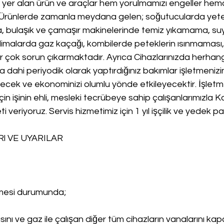
yer alan ürün ve araçlar hem yorulmamızı engeller h
.Ürünlerde zamanla meydana gelen; soğutucularda yete
 bulaşık ve çamaşır makinelerinde temiz yıkamama, su
malarda gaz kaçağı, kombilerde peteklerin ısınmaması, 
r çok sorun çıkarmaktadır. Ayrıca Cihazlarınızda herhangi
ahi periyodik olarak yaptırdığınız bakımlar işletmenizi
recek ve ekonominizi olumlu yönde etkileyecektir. İşletm
çin işinin ehli, mesleki tecrübeye sahip çalışanlarımızla Kal
ti veriyoruz. Servis hizmetimiz için 1 yıl işçilik ve yedek p
l VE UYARILAR
lmesi durumunda;
ını ve gaz ile çalışan diğer tüm cihazların vanalarını kapa