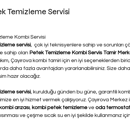
k Temizleme Servisi
zleme Kombi Servisi
zleme servisi
,  çok iyi teknisyenlere sahip ve sorunları 
 sahip olan 
Petek Temizleme Kombi Servis Tamir Merke
m, Çayırova kombi tamiri için en iyi seçeneklerden biridi
da daha fazla avantajdan yararlanabilirsiniz. Size daha 
im hazır olacağız.
zleme servisi
, kurulduğu günden bu güne, garantili kombi
erimize en iyi hizmet vermek çalışıyoruz. Çayırova Merkez i
kombi arızası
, 
kombi petek temizleme
 ve
 oda termostat
e ısınması ve çeşme sıcak su en iyi şekilde kullanmanız içi