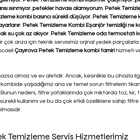
arısı ısınmıyor. petekler havası alamıyorum
. 
Petek Temizle
zleme kombi basıncı sürekli düşüyor. Petek Temizleme 
ayarlanır
. 
Petek Temizleme Kombi Eşanjör temizliği ne k
ak su çok az akıyor
. 
Petek Temizleme oda termostatı k
r çok arıza için teknik servisimiz orjinal yedek parçalarla 
ocaeli 
Çayırova Petek Temizleme kombi tamiri
 hizmeti v
lmazsa olmaz ve ev aletidir. Ancak, kesinlikle bu cihazla ilgi
kombide yaşadığımız ana ve temel sorun filtrelerin tıka
 Bunun nedeni, filtre yataklarında çok miktarda toz, kir, 
ürekli kullanımı ve bu da çok etkili özelliklere sahip filtre
lmasıdır.
ek Temizleme Servis Hizmetlerimiz