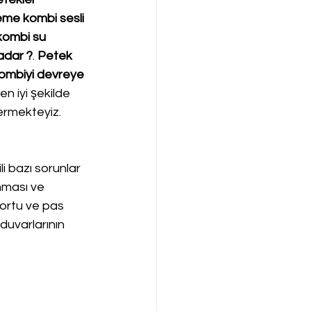
me kombi sesli 
kombi su 
adar ?
. 
Petek 
ombiyi devreye 
en iyi şekilde 
ermekteyiz.
li bazı sorunlar 
nması ve 
tortu ve pas 
 duvarlarının 