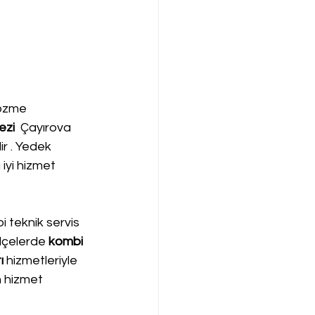
çözme 
zi 
 Çayırova 
r . Yedek 
iyi hizmet 
 teknik servis 
lçelerde 
kombi 
ı
 hizmetleriyle 
n hizmet 