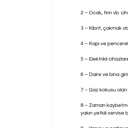
2 – Ocak, fırın vb. c
3 – Kibrit, çakmak vb
4 – Kapı ve pencerel
5 – Elektrikli cihazla
6 – Daire ve bina gir
7 – Gaz kokusu olan 
8 – Zaman kaybetmed
yakın yetkili servise bi