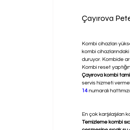
Çayırova Pet
Kombi cihazları yükse
kombi cihazlarındaki
duruyor. Kombide arız
Kombi reset yaptığı
Çayırova kombi tamir
servis hizmeti verme
14
 numaralı hattımızı
En çok karşılaşılan ko
Temizleme kombi sıca
çeşmesine sıcak su g