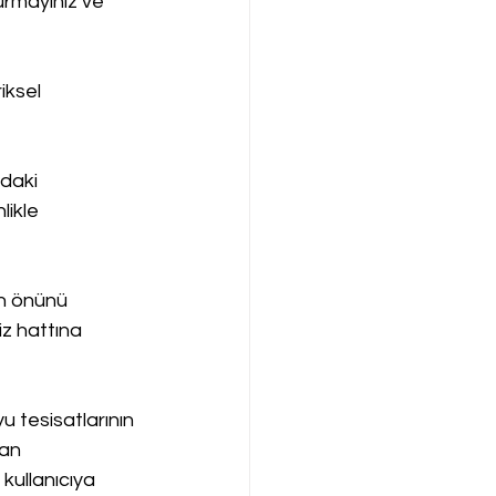
urmayınız ve 
iksel 
daki 
likle 
n önünü 
iz hattına 
 tesisatlarının 
an 
 kullanıcıya 