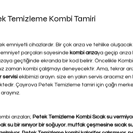
ek Temizleme Kombi Tamiri
k emniyetli cihazlardır. Bir çok arıza ve tehlike oluşacak
 emniyet parçaları sayesinde 
kombi arıza
ya geçip arıza 
aya geçtiğinde ekranda bir kod belirir. Öncelikle Kombi 
nız zaman kombi çalışmayı deneyecektir. Ama, tekrar ar
 servisi
 ekibimizi arayın. size en yakın servis aracımız en
ktedir. Çayırova Petek Temizleme tamiri için çağrı merke
 arayınız.
mbi arızaları; 
Petek Temizleme Kombi Sıcak su vermiyor
k su bir ısınıyor bir soğuyor. mutfak çeşmesine sıcak su
elmiyor. Petek Temizleme kombi kalorifer çalışmıyor. pe