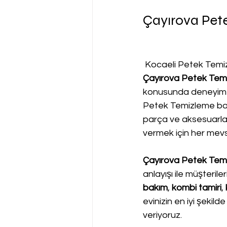
Çayırova Pete
 Kocaeli Petek Temi
Çayırova Petek Temi
konusunda deneyime
Petek Temizleme bakı
parça ve aksesuarlar
vermek için her mevs
Çayırova Petek Temi
anlayışı ile müşteril
bakım
, 
kombi tamiri
, 
evinizin en iyi şekild
veriyoruz.