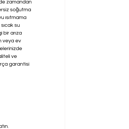
emde zamandan 
rsiz soğutma 
yu ısıtmama 
sıcak su 
 bir arıza 
n veya ev 
elerinizde 
iteli ve 
arça garantisi 
tın.