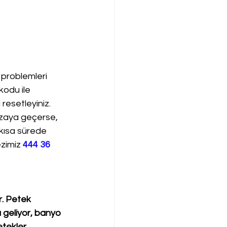
 problemleri 
kodu ile 
resetleyiniz. 
ızaya geçerse, 
 kısa sürede 
zimiz 
444 36 
. Petek 
 geliyor, banyo 
tekler 