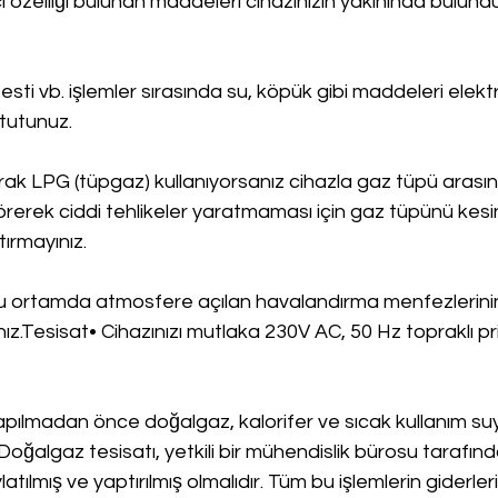
cı özelliği bulunan maddeleri cihazınızın yakınında bulund
esti vb. işlemler sırasında su, köpük gibi maddeleri elektr
tutunuz.
arak LPG (tüpgaz) kullanıyorsanız cihazla gaz tüpü arasın
örerek ciddi tehlikeler yaratmaması için gaz tüpünü kesin
ırmayınız.
ğu ortamda atmosfere açılan havalandırma menfezlerini
ız.Tesisat• Cihazınızı mutlaka 230V AC, 50 Hz topraklı pr
apılmadan önce doğalgaz, kalorifer ve sıcak kullanım suyu
 Doğalgaz tesisatı, yetkili bir mühendislik bürosu tarafınd
latılmış ve yaptırılmış olmalıdır. Tüm bu işlemlerin giderleri