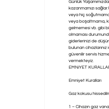
Günlük Yaşamımızda 
kazanmamızı sağlar
veya hiç soğutmama,
veya boşaltmama, kli
gelmemesi vb. gibi bi
olmaması durumunda d
giderlerinizi de düşü
bulunan cihazlarınız i
güvenilir servis hizme
vermekteyiz.
EMNiYET KURALLAR
Emniyet Kuralları
Gaz kokusu hissedi
1 – Cihazın gaz vanas