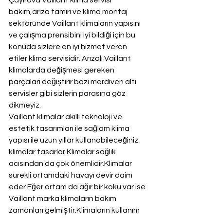
Çayırova Vaillant klima servisi 
bakım,arıza tamiri ve klima montaj 
sektöründe Vaillant klimaların yapısını 
ve çalışma prensibini iyi bildiği için bu 
konuda sizlere en iyi hizmet veren 
etiler klima servisidir. Arızalı Vaillant 
klimalarda değişmesi gereken 
parçaları değiştirir bazı merdiven altı 
servisler gibi sizlerin parasına göz 
dikmeyiz.
Vaillant klimalar akıllı teknoloji ve 
estetik tasarımları ile sağlam klima 
yapısı ile uzun yıllar kullanabileceğiniz 
klimalar tasarlar.Klimalar sağlık 
acısından da çok önemlidir.Klimalar 
sürekli ortamdaki havayı devir daim 
eder.Eğer ortam da ağır bir koku var ise 
Vaillant marka klimaların bakım 
zamanları gelmiştir.Klimaların kullanım 