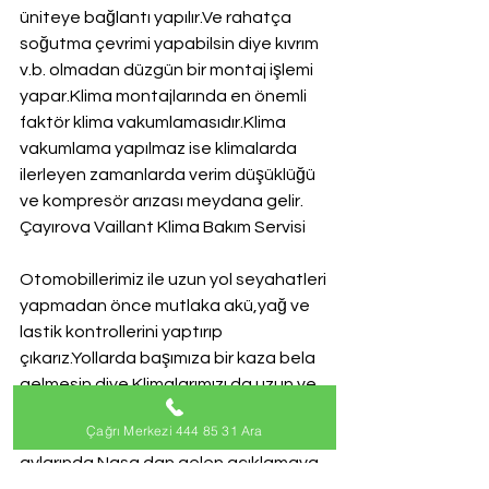
üniteye bağlantı yapılır.Ve rahatça 
soğutma çevrimi yapabilsin diye kıvrım 
v.b. olmadan düzgün bir montaj işlemi 
yapar.Klima montajlarında en önemli 
faktör klima vakumlamasıdır.Klima 
vakumlama yapılmaz ise klimalarda 
ilerleyen zamanlarda verim düşüklüğü 
ve kompresör arızası meydana gelir.
Çayırova Vaillant Klima Bakım Servisi
Otomobillerimiz ile uzun yol seyahatleri 
yapmadan önce mutlaka akü,yağ ve 
lastik kontrollerini yaptırıp 
çıkarız.Yollarda başımıza bir kaza bela 
gelmesin diye.Klimalarımızı da uzun ve 
sıcak yaz mevsimleri öncesi bakımlarını 
Çağrı Merkezi 444 85 31 Ara
yaptırmamız gerekiyor.2016 yaz 
aylarında Nasa dan gelen açıklamaya 