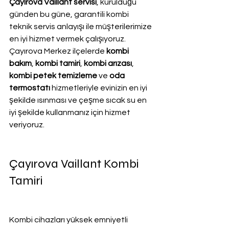
Çayırova Vaillant servisi
, kurulduğu 
günden bu güne, garantili kombi 
teknik servis anlayışı ile müşterilerimize 
en iyi hizmet vermek çalışıyoruz. 
Çayırova Merkez ilçelerde 
kombi 
bakım
, 
kombi tamiri
, 
kombi arızası
, 
kombi petek temizleme
 ve
 oda 
termostatı
 hizmetleriyle evinizin en iyi 
şekilde ısınması ve çeşme sıcak su en 
iyi şekilde kullanmanız için hizmet 
veriyoruz.
Çayırova Vaillant Kombi 
Tamiri
Kombi cihazları yüksek emniyetli 