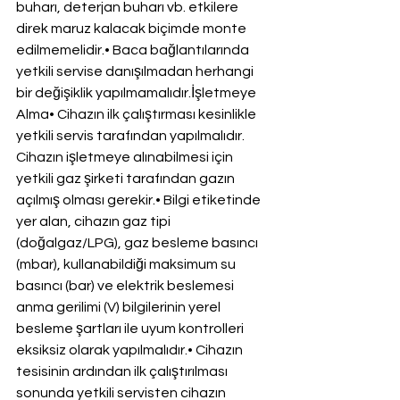
buharı, deterjan buharı vb. etkilere 
direk maruz kalacak biçimde monte 
edilmemelidir.• Baca bağlantılarında 
yetkili servise danışılmadan herhangi 
bir değişiklik yapılmamalıdır.İşletmeye 
Alma• Cihazın ilk çalıştırması kesinlikle 
yetkili servis tarafından yapılmalıdır. 
Cihazın işletmeye alınabilmesi için 
yetkili gaz şirketi tarafından gazın 
açılmış olması gerekir.• Bilgi etiketinde 
yer alan, cihazın gaz tipi 
(doğalgaz/LPG), gaz besleme basıncı 
(mbar), kullanabildiği maksimum su 
basıncı (bar) ve elektrik beslemesi 
anma gerilimi (V) bilgilerinin yerel 
besleme şartları ile uyum kontrolleri 
eksiksiz olarak yapılmalıdır.• Cihazın 
tesisinin ardından ilk çalıştırılması 
sonunda yetkili servisten cihazın 