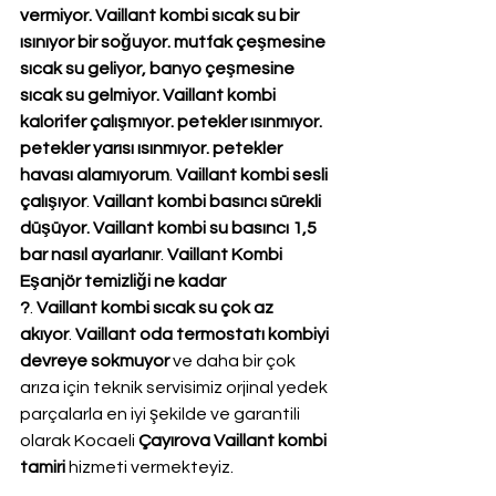
vermiyor. Vaillant kombi sıcak su bir 
ısınıyor bir soğuyor. mutfak çeşmesine 
sıcak su geliyor, banyo çeşmesine 
sıcak su gelmiyor. Vaillant kombi 
kalorifer çalışmıyor. petekler ısınmıyor. 
petekler yarısı ısınmıyor. petekler 
havası alamıyorum
. 
Vaillant kombi sesli 
çalışıyor
. 
Vaillant kombi basıncı sürekli 
düşüyor. Vaillant kombi su basıncı 1,5 
bar nasıl ayarlanır
. 
Vaillant Kombi 
Eşanjör temizliği ne kadar 
?
. 
Vaillant kombi sıcak su çok az 
akıyor
. 
Vaillant oda termostatı kombiyi 
devreye sokmuyor
 ve daha bir çok 
arıza için teknik servisimiz orjinal yedek 
parçalarla en iyi şekilde ve garantili 
olarak Kocaeli 
Çayırova Vaillant kombi 
tamiri
 hizmeti vermekteyiz.