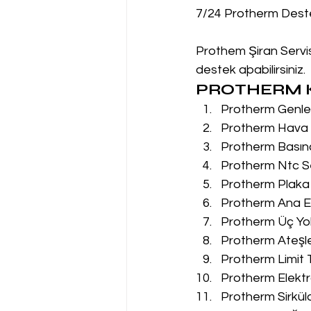
7/24 Protherm Dest
Prothem Şiran Servis
destek aþabilirsiniz.
PROTHERM K
Protherm Genleş
Protherm Hava P
Protherm Basın
Protherm Ntc Se
Protherm Plaka 
Protherm Ana Eş
Protherm Üç Yol
Protherm Ateşle
Protherm Limit 
Protherm Elektr
Protherm Sirkül