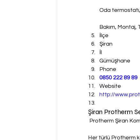
Oda termostatı
Bakım, Montaj, 
İlçe
Şiran
İl
Gümüşhane
Phone
0850 222 89 89
Website
http://www.prot
Şiran Protherm S
 Protherm Şiran Kom
Her türlü Protherm k