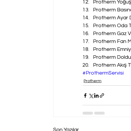
Protherm Yoğuşm
Protherm Basınç
Protherm Ayar D
Protherm Oda Te
Protherm Gaz Va
Protherm Fan Mo
Protherm Emniyet
Protherm Doldur
Protherm Akış Tü
#ProthermServisi
Protherm
Son Yazılar