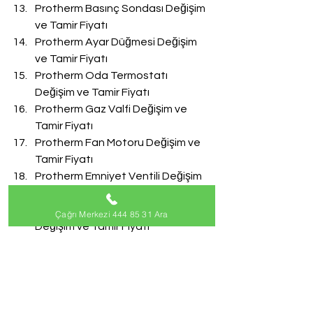
Protherm Basınç Sondası Değişim 
ve Tamir Fiyatı
Protherm Ayar Düğmesi Değişim 
ve Tamir Fiyatı
Protherm Oda Termostatı 
Değişim ve Tamir Fiyatı
Protherm Gaz Valfi Değişim ve 
Tamir Fiyatı
Protherm Fan Motoru Değişim ve 
Tamir Fiyatı
Protherm Emniyet Ventili Değişim 
ve Tamir Fiyatı
Protherm Doldurma Musluğu 
Çağrı Merkezi 444 85 31 Ara
Değişim ve Tamir Fiyatı
Protherm Akış Türbini Değişim ve 
Tamir Fiyatı
#ProthermServisi
Protherm