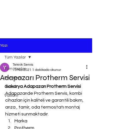
Yazı
Tüm Yazılar
Teknik Servis
Tüm Yazılar
13 Nis 2021
1 dakikada okunur
Adapazarı Protherm Servisi
Protherm
Sakarya Adapazarı Protherm Servisi
Genel
Adapazarıde Protherm Servis, kombi 
Vaillant
cihazları için kaliteli ve garantili bakım, 
arıza , tamir, oda termostatı montaj 
hizmeti sunmaktadır.
Marka
Protherm