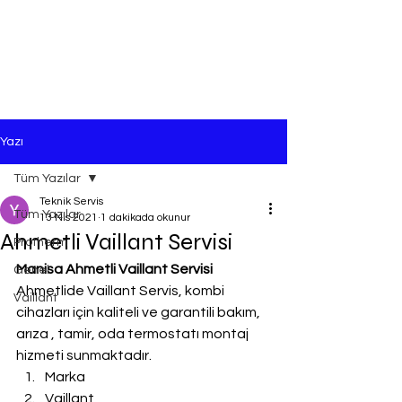
Yazı
Tüm Yazılar
Teknik Servis
Tüm Yazılar
13 Nis 2021
1 dakikada okunur
Ahmetli Vaillant Servisi
Protherm
Manisa Ahmetli Vaillant Servisi
Genel
Ahmetlide Vaillant Servis, kombi 
Vaillant
cihazları için kaliteli ve garantili bakım, 
arıza , tamir, oda termostatı montaj 
hizmeti sunmaktadır.
Marka
Vaillant