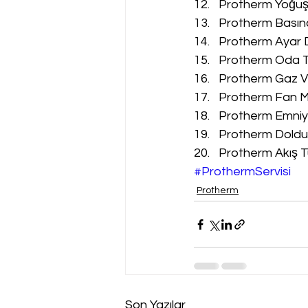
Protherm Yoğuşm
Protherm Basınç
Protherm Ayar D
Protherm Oda Te
Protherm Gaz Va
Protherm Fan Mo
Protherm Emniyet
Protherm Doldur
Protherm Akış Tü
#ProthermServisi
Protherm
Son Yazılar