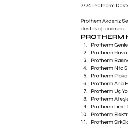
7/24 Protherm Dest
Prothem Akdeniz Serv
destek aþabilirsiniz.
PROTHERM K
Protherm Genleş
Protherm Hava P
Protherm Basın
Protherm Ntc Se
Protherm Plaka 
Protherm Ana Eş
Protherm Üç Yol
Protherm Ateşle
Protherm Limit 
Protherm Elektr
Protherm Sirkül