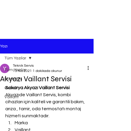
Yazı
Tüm Yazılar
Teknik Servis
Tüm Yazılar
13 Nis 2021
1 dakikada okunur
Akyazı Vaillant Servisi
Protherm
Sakarya Akyazı Vaillant Servisi
Genel
Akyazıde Vaillant Servis, kombi 
Vaillant
cihazları için kaliteli ve garantili bakım, 
arıza , tamir, oda termostatı montaj 
hizmeti sunmaktadır.
Marka
Vaillant