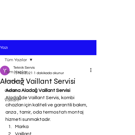
Yazı
Tüm Yazılar
Teknik Servis
Tüm Yazılar
13 Nis 2021
1 dakikada okunur
Aladağ Vaillant Servisi
Protherm
Adana Aladağ Vaillant Servisi
Genel
Aladağde Vaillant Servis, kombi 
Vaillant
cihazları için kaliteli ve garantili bakım, 
arıza , tamir, oda termostatı montaj 
hizmeti sunmaktadır.
Marka
Vaillant