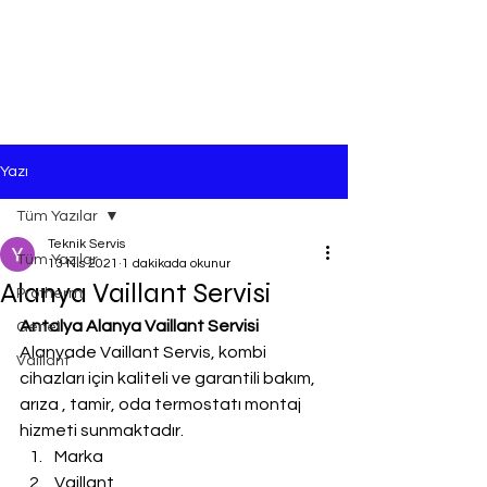
Yazı
Tüm Yazılar
Teknik Servis
Tüm Yazılar
13 Nis 2021
1 dakikada okunur
Alanya Vaillant Servisi
Protherm
Antalya Alanya Vaillant Servisi
Genel
Alanyade Vaillant Servis, kombi 
Vaillant
cihazları için kaliteli ve garantili bakım, 
arıza , tamir, oda termostatı montaj 
hizmeti sunmaktadır.
Marka
Vaillant