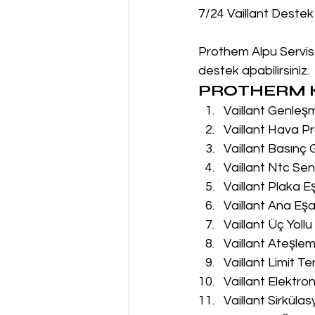
7/24 Vaillant Destek
Prothem Alpu Servis 
destek aþabilirsiniz.
PROTHERM K
Vaillant Genleş
Vaillant Hava Pr
Vaillant Basınç
Vaillant Ntc Sen
Vaillant Plaka E
Vaillant Ana Eşa
Vaillant Üç Yoll
Vaillant Ateşle
Vaillant Limit T
Vaillant Elektro
Vaillant Sirküla