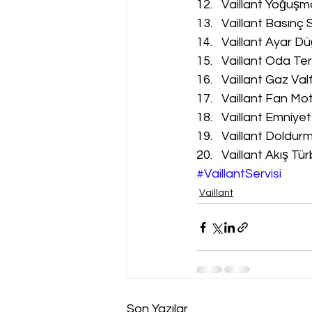
Vaillant Yoğuşm
Vaillant Basınç 
Vaillant Ayar Dü
Vaillant Oda Te
Vaillant Gaz Val
Vaillant Fan Mot
Vaillant Emniyet
Vaillant Doldur
Vaillant Akış Tür
#VaillantServisi
Vaillant
Son Yazılar