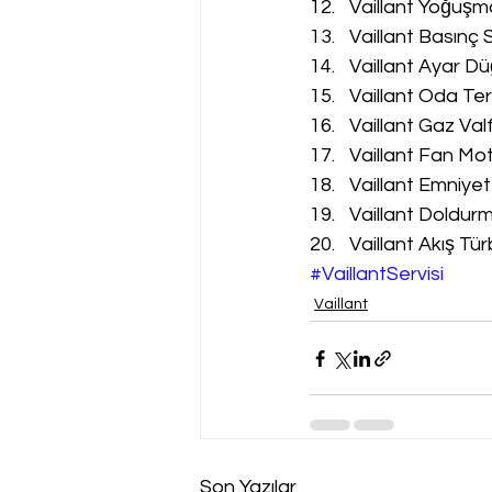
Vaillant Yoğuşm
Vaillant Basınç 
Vaillant Ayar Dü
Vaillant Oda Te
Vaillant Gaz Val
Vaillant Fan Mot
Vaillant Emniyet
Vaillant Doldur
Vaillant Akış Tür
#VaillantServisi
Vaillant
Son Yazılar