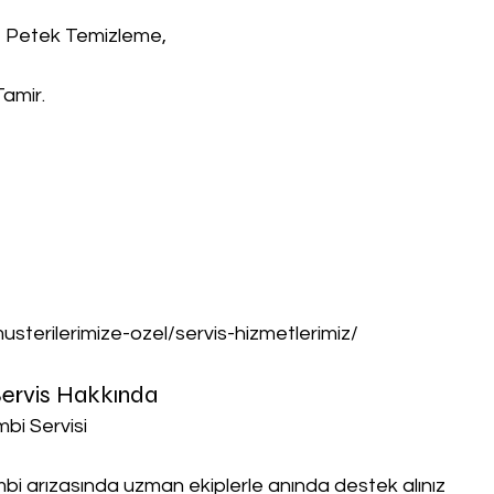
, Petek Temizleme,
Tamir.
musterilerimize-ozel/servis-hizmetlerimiz/
 Servis Hakkında
mbi Servisi
ombi arızasında uzman ekiplerle anında destek alınız