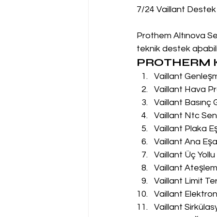
7/24 Vaillant Destek
Prothem Altınova Ser
teknik destek aþabilir
PROTHERM K
Vaillant Genleş
Vaillant Hava Pr
Vaillant Basınç
Vaillant Ntc Sen
Vaillant Plaka E
Vaillant Ana Eşa
Vaillant Üç Yoll
Vaillant Ateşle
Vaillant Limit T
Vaillant Elektro
Vaillant Sirküla