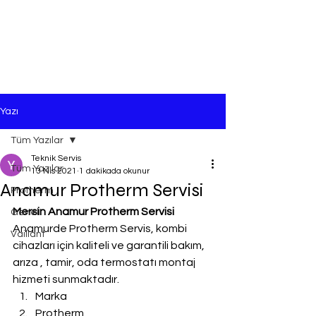
Yazı
Tüm Yazılar
Teknik Servis
Tüm Yazılar
13 Nis 2021
1 dakikada okunur
Anamur Protherm Servisi
Protherm
Mersin Anamur Protherm Servisi
Genel
Anamurde Protherm Servis, kombi 
Vaillant
cihazları için kaliteli ve garantili bakım, 
arıza , tamir, oda termostatı montaj 
hizmeti sunmaktadır.
Marka
Protherm