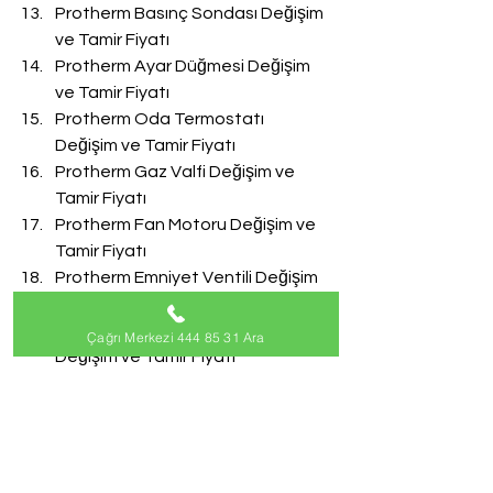
Protherm Basınç Sondası Değişim 
ve Tamir Fiyatı
Protherm Ayar Düğmesi Değişim 
ve Tamir Fiyatı
Protherm Oda Termostatı 
Değişim ve Tamir Fiyatı
Protherm Gaz Valfi Değişim ve 
Tamir Fiyatı
Protherm Fan Motoru Değişim ve 
Tamir Fiyatı
Protherm Emniyet Ventili Değişim 
ve Tamir Fiyatı
Protherm Doldurma Musluğu 
Çağrı Merkezi 444 85 31 Ara
Değişim ve Tamir Fiyatı
Protherm Akış Türbini Değişim ve 
Tamir Fiyatı
#ProthermServisi
Protherm