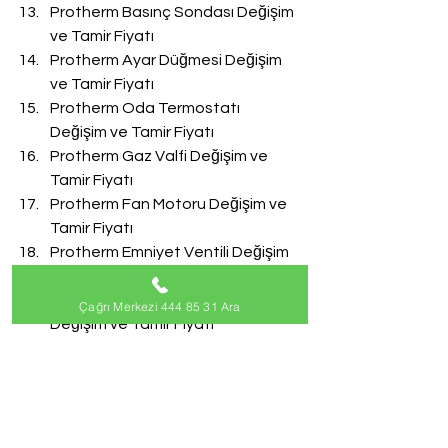
Protherm Basınç Sondası Değişim 
ve Tamir Fiyatı
Protherm Ayar Düğmesi Değişim 
ve Tamir Fiyatı
Protherm Oda Termostatı 
Değişim ve Tamir Fiyatı
Protherm Gaz Valfi Değişim ve 
Tamir Fiyatı
Protherm Fan Motoru Değişim ve 
Tamir Fiyatı
Protherm Emniyet Ventili Değişim 
ve Tamir Fiyatı
Protherm Doldurma Musluğu 
Çağrı Merkezi 444 85 31 Ara
Değişim ve Tamir Fiyatı
Protherm Akış Türbini Değişim ve 
Tamir Fiyatı
#ProthermServisi
Protherm