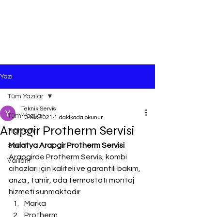
Yazı
Tüm Yazılar
Teknik Servis
Tüm Yazılar
13 Nis 2021
1 dakikada okunur
Arapgir Protherm Servisi
Protherm
Malatya Arapgir Protherm Servisi
Genel
Arapgirde Protherm Servis, kombi 
Vaillant
cihazları için kaliteli ve garantili bakım, 
arıza , tamir, oda termostatı montaj 
hizmeti sunmaktadır.
Marka
Protherm