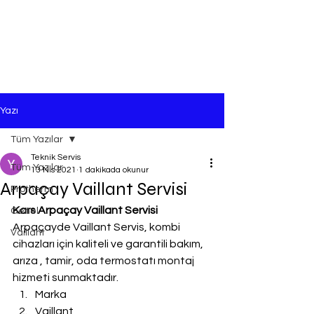
Yazı
Tüm Yazılar
Teknik Servis
Tüm Yazılar
13 Nis 2021
1 dakikada okunur
Arpaçay Vaillant Servisi
Protherm
Kars Arpaçay Vaillant Servisi
Genel
Arpaçayde Vaillant Servis, kombi 
Vaillant
cihazları için kaliteli ve garantili bakım, 
arıza , tamir, oda termostatı montaj 
hizmeti sunmaktadır.
Marka
Vaillant