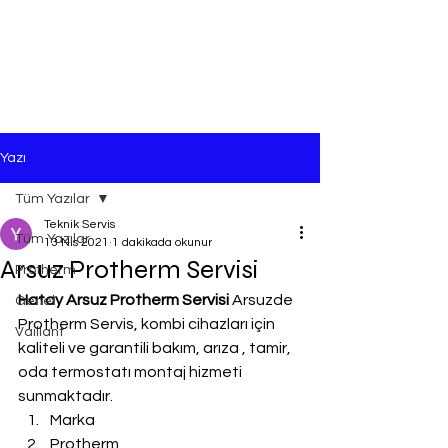
Yazı
Tüm Yazılar
Teknik Servis
Tüm Yazılar
13 Nis 2021
1 dakikada okunur
Arsuz Protherm Servisi
Protherm
Hatay Arsuz Protherm Servisi
 Arsuzde 
Genel
Protherm Servis, kombi cihazları için 
Vaillant
kaliteli ve garantili bakım, arıza , tamir, 
oda termostatı montaj hizmeti 
sunmaktadır.
Marka
Protherm