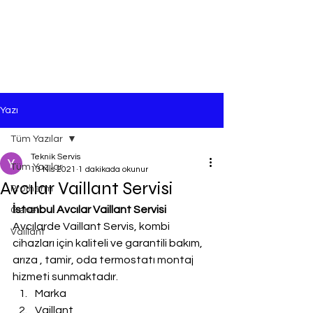
Yazı
Tüm Yazılar
Teknik Servis
Tüm Yazılar
13 Nis 2021
1 dakikada okunur
Avcılar Vaillant Servisi
Protherm
İstanbul Avcılar Vaillant Servisi
Genel
Avcılarde Vaillant Servis, kombi 
Vaillant
cihazları için kaliteli ve garantili bakım, 
arıza , tamir, oda termostatı montaj 
hizmeti sunmaktadır.
Marka
Vaillant