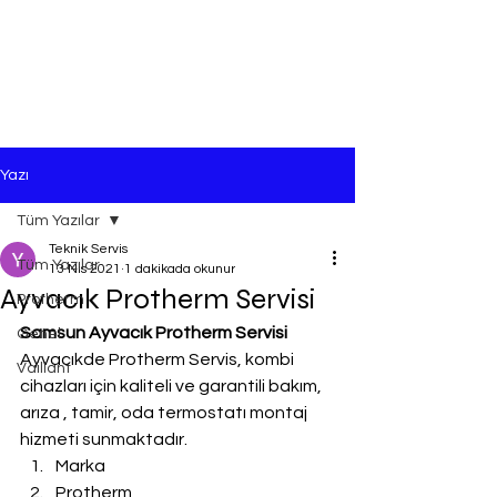
Yazı
Tüm Yazılar
Teknik Servis
Tüm Yazılar
13 Nis 2021
1 dakikada okunur
Ayvacık Protherm Servisi
Protherm
Samsun Ayvacık Protherm Servisi
Genel
Ayvacıkde Protherm Servis, kombi 
Vaillant
cihazları için kaliteli ve garantili bakım, 
arıza , tamir, oda termostatı montaj 
hizmeti sunmaktadır.
Marka
Protherm