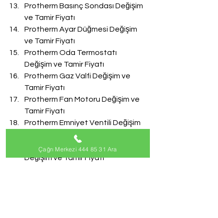
Protherm Basınç Sondası Değişim 
ve Tamir Fiyatı
Protherm Ayar Düğmesi Değişim 
ve Tamir Fiyatı
Protherm Oda Termostatı 
Değişim ve Tamir Fiyatı
Protherm Gaz Valfi Değişim ve 
Tamir Fiyatı
Protherm Fan Motoru Değişim ve 
Tamir Fiyatı
Protherm Emniyet Ventili Değişim 
ve Tamir Fiyatı
Protherm Doldurma Musluğu 
Çağrı Merkezi 444 85 31 Ara
Değişim ve Tamir Fiyatı
Protherm Akış Türbini Değişim ve 
Tamir Fiyatı
#ProthermServisi
Protherm