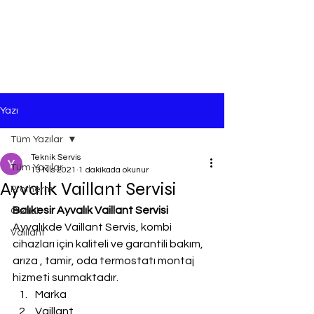
Yazı
Tüm Yazılar
Teknik Servis
Tüm Yazılar
13 Nis 2021
1 dakikada okunur
Ayvalık Vaillant Servisi
Protherm
Balıkesir Ayvalık Vaillant Servisi
Genel
Ayvalıkde Vaillant Servis, kombi 
Vaillant
cihazları için kaliteli ve garantili bakım, 
arıza , tamir, oda termostatı montaj 
hizmeti sunmaktadır.
Marka
Vaillant