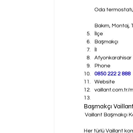
Oda termostatı
Bakım, Montaj, 
İlçe
Başmakçı
İl
Afyonkarahisar
Phone
0850 222 2 888 
Website
vaillant.com.tr/
Başmakçı Vaillan
 Vaillant Başmakçı K
Her türlü Vaillant k