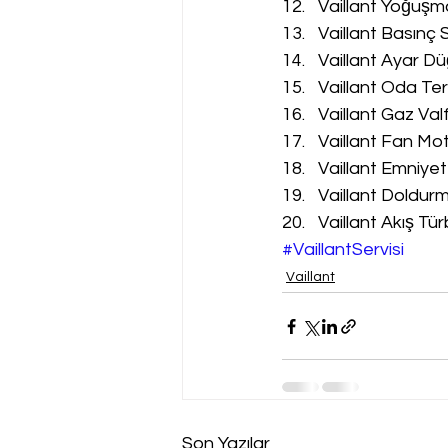
Vaillant Yoğuşm
Vaillant Basınç 
Vaillant Ayar Dü
Vaillant Oda Te
Vaillant Gaz Val
Vaillant Fan Mot
Vaillant Emniyet
Vaillant Doldur
Vaillant Akış Tür
#VaillantServisi
Vaillant
Son Yazılar