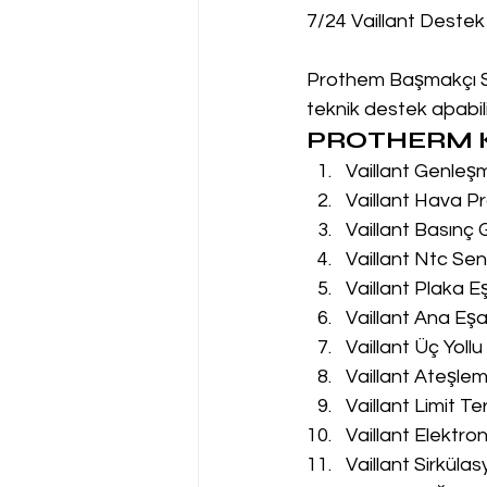
7/24 Vaillant Destek
Prothem Başmakçı Ser
teknik destek aþabilir
PROTHERM K
Vaillant Genleş
Vaillant Hava Pr
Vaillant Basınç
Vaillant Ntc Sen
Vaillant Plaka E
Vaillant Ana Eşa
Vaillant Üç Yoll
Vaillant Ateşle
Vaillant Limit T
Vaillant Elektro
Vaillant Sirküla