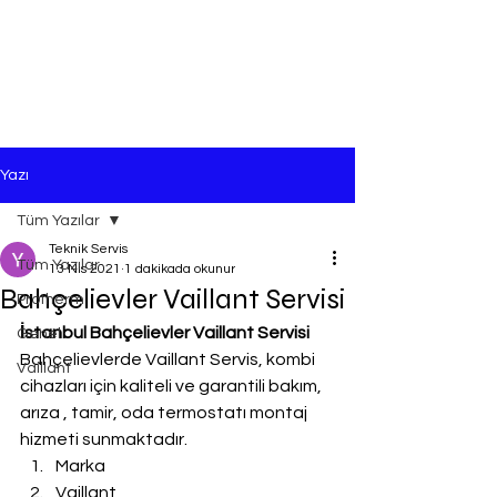
Yazı
Tüm Yazılar
Teknik Servis
Tüm Yazılar
13 Nis 2021
1 dakikada okunur
Bahçelievler Vaillant Servisi
Protherm
İstanbul Bahçelievler Vaillant Servisi
Genel
Bahçelievlerde Vaillant Servis, kombi 
Vaillant
cihazları için kaliteli ve garantili bakım, 
arıza , tamir, oda termostatı montaj 
hizmeti sunmaktadır.
Marka
Vaillant