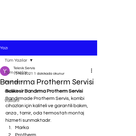
Yazı
Tüm Yazılar
Teknik Servis
Tüm Yazılar
13 Nis 2021
1 dakikada okunur
Bandırma Protherm Servisi
Protherm
Balıkesir Bandırma Protherm Servisi
Genel
Bandırmade Protherm Servis, kombi 
Vaillant
cihazları için kaliteli ve garantili bakım, 
arıza , tamir, oda termostatı montaj 
hizmeti sunmaktadır.
Marka
Protherm