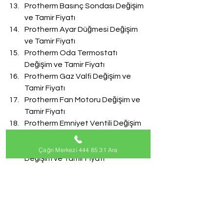
Protherm Basınç Sondası Değişim 
ve Tamir Fiyatı
Protherm Ayar Düğmesi Değişim 
ve Tamir Fiyatı
Protherm Oda Termostatı 
Değişim ve Tamir Fiyatı
Protherm Gaz Valfi Değişim ve 
Tamir Fiyatı
Protherm Fan Motoru Değişim ve 
Tamir Fiyatı
Protherm Emniyet Ventili Değişim 
ve Tamir Fiyatı
Protherm Doldurma Musluğu 
Çağrı Merkezi 444 85 31 Ara
Değişim ve Tamir Fiyatı
Protherm Akış Türbini Değişim ve 
Tamir Fiyatı
#ProthermServisi
Protherm