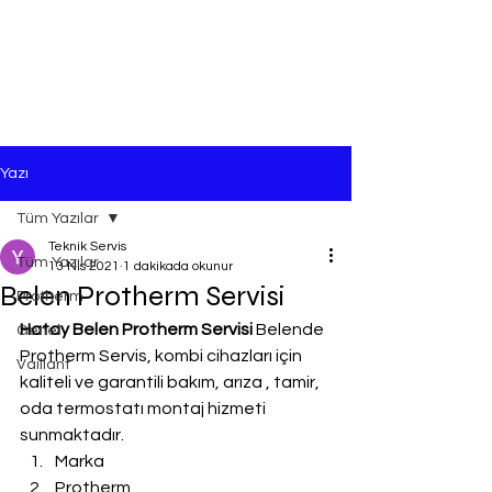
Yazı
Tüm Yazılar
Teknik Servis
Tüm Yazılar
13 Nis 2021
1 dakikada okunur
Belen Protherm Servisi
Protherm
Hatay Belen Protherm Servisi
 Belende 
Genel
Protherm Servis, kombi cihazları için 
Vaillant
kaliteli ve garantili bakım, arıza , tamir, 
oda termostatı montaj hizmeti 
sunmaktadır.
Marka
Protherm