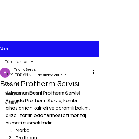
Yazı
Tüm Yazılar
Teknik Servis
Tüm Yazılar
13 Nis 2021
1 dakikada okunur
Besni Protherm Servisi
Protherm
Adıyaman Besni Protherm Servisi
Genel
Besnide Protherm Servis, kombi 
Vaillant
cihazları için kaliteli ve garantili bakım, 
arıza , tamir, oda termostatı montaj 
hizmeti sunmaktadır.
Marka
Protherm