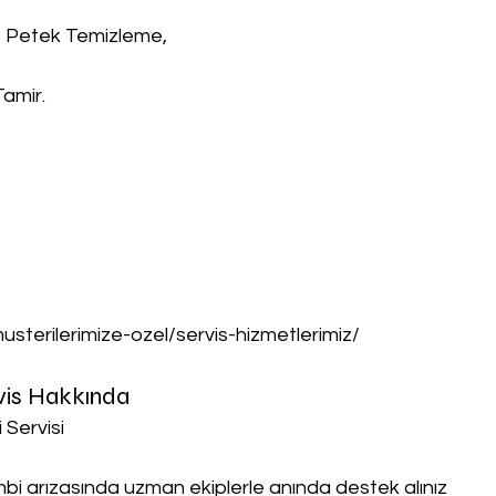
, Petek Temizleme,
Tamir.
musterilerimize-ozel/servis-hizmetlerimiz/
rvis Hakkında
 Servisi
ombi arızasında uzman ekiplerle anında destek alınız