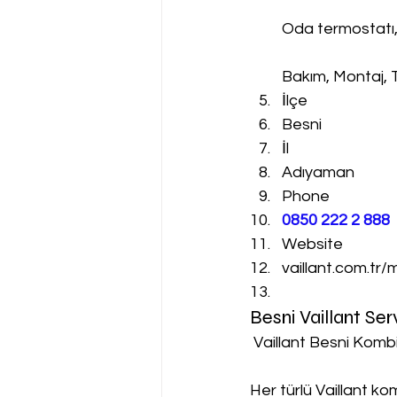
Oda termostatı
Bakım, Montaj, 
İlçe
Besni
İl
Adıyaman
Phone
0850 222 2 888 
Website
vaillant.com.tr/
Besni Vaillant Se
 Vaillant Besni Kombi
Her türlü Vaillant k