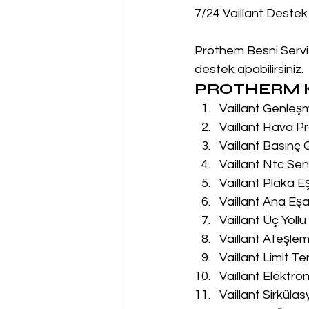
7/24 Vaillant Destek
Prothem Besni Servis
destek aþabilirsiniz.
PROTHERM K
Vaillant Genleş
Vaillant Hava Pr
Vaillant Basınç
Vaillant Ntc Sen
Vaillant Plaka E
Vaillant Ana Eşa
Vaillant Üç Yoll
Vaillant Ateşle
Vaillant Limit T
Vaillant Elektro
Vaillant Sirküla