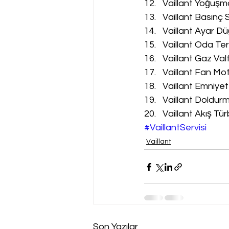
Vaillant Yoğuşm
Vaillant Basınç 
Vaillant Ayar Dü
Vaillant Oda Te
Vaillant Gaz Val
Vaillant Fan Mot
Vaillant Emniyet
Vaillant Doldur
Vaillant Akış Tür
#VaillantServisi
Vaillant
Son Yazılar