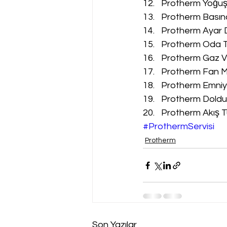
Protherm Yoğuşm
Protherm Basınç
Protherm Ayar D
Protherm Oda Te
Protherm Gaz Va
Protherm Fan Mo
Protherm Emniyet
Protherm Doldur
Protherm Akış Tü
#ProthermServisi
Protherm
Son Yazılar