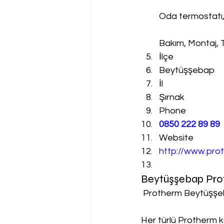
Oda termostatı
Bakım, Montaj, 
İlçe
Beytüşşebap
İl
Şırnak
Phone
0850 222 89 89
Website
http://www.prot
Beytüşşebap Pro
 Protherm Beytüşşe
Her türlü Protherm k