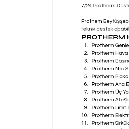
7/24 Protherm Dest
Prothem Beytüşşebap 
teknik destek aþabilir
PROTHERM K
Protherm Genleş
Protherm Hava P
Protherm Basın
Protherm Ntc Se
Protherm Plaka 
Protherm Ana Eş
Protherm Üç Yol
Protherm Ateşle
Protherm Limit 
Protherm Elektr
Protherm Sirkül