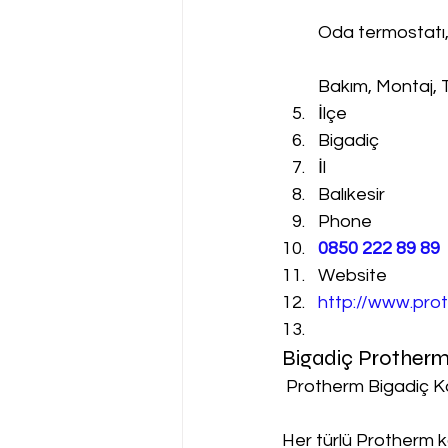
Oda termostatı
Bakım, Montaj, 
İlçe
Bigadiç
İl
Balıkesir
Phone
0850 222 89 89
Website
http://www.prot
Bigadiç Protherm
 Protherm Bigadiç K
Her türlü Protherm k