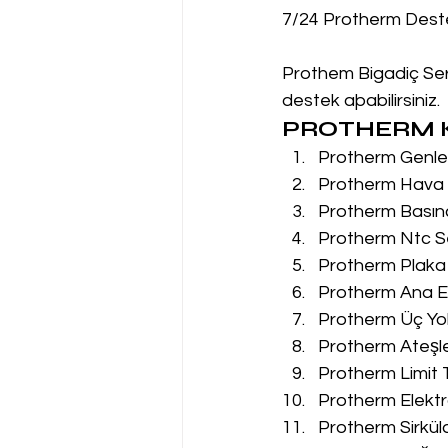
7/24 Protherm Dest
Prothem Bigadiç Serv
destek aþabilirsiniz.
PROTHERM K
Protherm Genleş
Protherm Hava P
Protherm Basın
Protherm Ntc Se
Protherm Plaka 
Protherm Ana Eş
Protherm Üç Yol
Protherm Ateşle
Protherm Limit 
Protherm Elektr
Protherm Sirkül