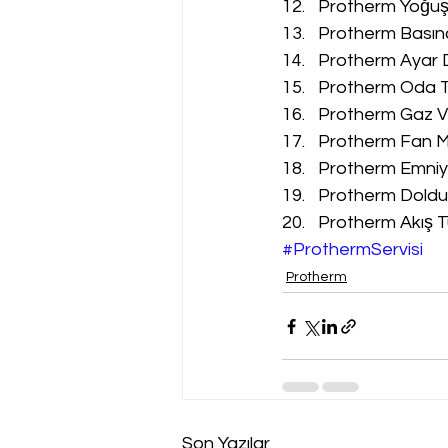
Protherm Yoğuşm
Protherm Basınç
Protherm Ayar D
Protherm Oda Te
Protherm Gaz Va
Protherm Fan Mo
Protherm Emniyet
Protherm Doldur
Protherm Akış Tü
#ProthermServisi
Protherm
Son Yazılar