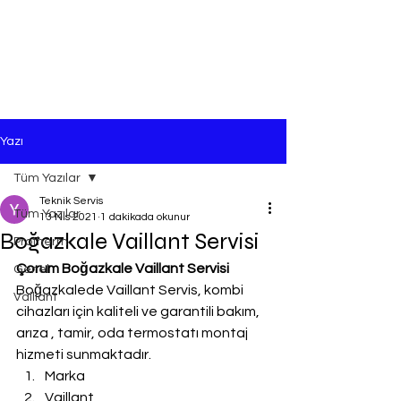
Yazı
Tüm Yazılar
Teknik Servis
Tüm Yazılar
13 Nis 2021
1 dakikada okunur
Boğazkale Vaillant Servisi
Protherm
Çorum Boğazkale Vaillant Servisi
Genel
Boğazkalede Vaillant Servis, kombi 
Vaillant
cihazları için kaliteli ve garantili bakım, 
arıza , tamir, oda termostatı montaj 
hizmeti sunmaktadır.
Marka
Vaillant