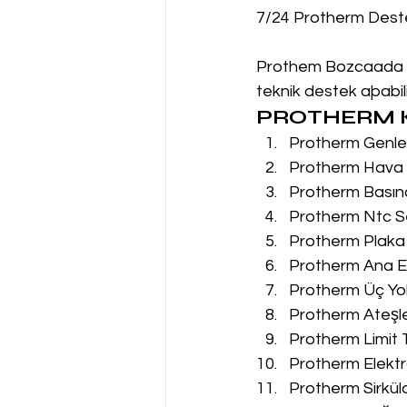
7/24 Protherm Dest
Prothem Bozcaada Ser
teknik destek aþabilir
PROTHERM K
Protherm Genleş
Protherm Hava P
Protherm Basın
Protherm Ntc Se
Protherm Plaka 
Protherm Ana Eş
Protherm Üç Yol
Protherm Ateşle
Protherm Limit 
Protherm Elektr
Protherm Sirkül