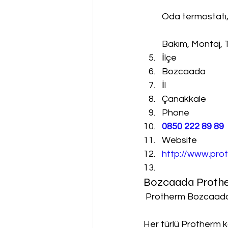
Oda termostatı
Bakım, Montaj, 
İlçe
Bozcaada
İl
Çanakkale
Phone
0850 222 89 89
Website
http://www.prot
Bozcaada Prothe
 Protherm Bozcaada
Her türlü Protherm k