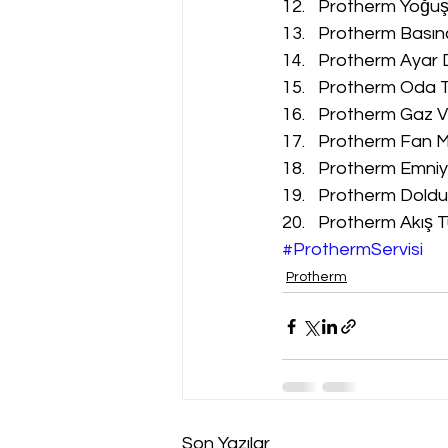
Protherm Yoğuşm
Protherm Basınç
Protherm Ayar D
Protherm Oda Te
Protherm Gaz Va
Protherm Fan Mo
Protherm Emniyet
Protherm Doldur
Protherm Akış Tü
#ProthermServisi
Protherm
Son Yazılar