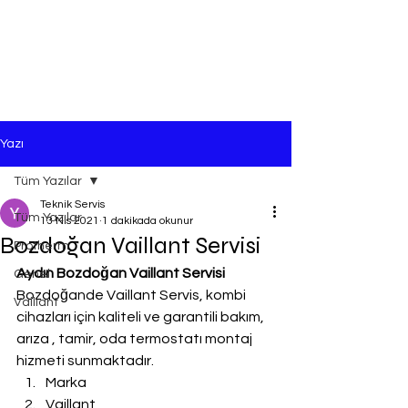
Yazı
Tüm Yazılar
Teknik Servis
Tüm Yazılar
13 Nis 2021
1 dakikada okunur
Bozdoğan Vaillant Servisi
Protherm
Aydın Bozdoğan Vaillant Servisi
Genel
Bozdoğande Vaillant Servis, kombi 
Vaillant
cihazları için kaliteli ve garantili bakım, 
arıza , tamir, oda termostatı montaj 
hizmeti sunmaktadır.
Marka
Vaillant