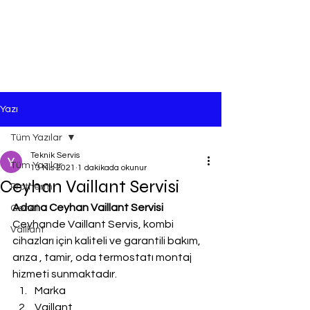
Yazı
Tüm Yazılar
Teknik Servis
Tüm Yazılar
13 Nis 2021
1 dakikada okunur
Ceyhan Vaillant Servisi
Protherm
Adana Ceyhan Vaillant Servisi
Genel
Ceyhande Vaillant Servis, kombi 
Vaillant
cihazları için kaliteli ve garantili bakım, 
arıza , tamir, oda termostatı montaj 
hizmeti sunmaktadır.
Marka
Vaillant