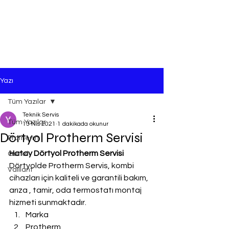
Yazı
Tüm Yazılar
Teknik Servis
Tüm Yazılar
13 Nis 2021
1 dakikada okunur
Dörtyol Protherm Servisi
Protherm
Hatay Dörtyol Protherm Servisi
Genel
Dörtyolde Protherm Servis, kombi 
Vaillant
cihazları için kaliteli ve garantili bakım, 
arıza , tamir, oda termostatı montaj 
hizmeti sunmaktadır.
Marka
Protherm