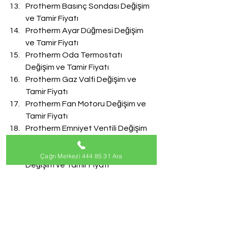
Protherm Basınç Sondası Değişim 
ve Tamir Fiyatı
Protherm Ayar Düğmesi Değişim 
ve Tamir Fiyatı
Protherm Oda Termostatı 
Değişim ve Tamir Fiyatı
Protherm Gaz Valfi Değişim ve 
Tamir Fiyatı
Protherm Fan Motoru Değişim ve 
Tamir Fiyatı
Protherm Emniyet Ventili Değişim 
ve Tamir Fiyatı
Protherm Doldurma Musluğu 
Çağrı Merkezi 444 85 31 Ara
Değişim ve Tamir Fiyatı
Protherm Akış Türbini Değişim ve 
Tamir Fiyatı
#ProthermServisi
Protherm