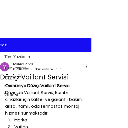
Yazı
Tüm Yazılar
Teknik Servis
Tüm Yazılar
13 Nis 2021
1 dakikada okunur
Düziçi Vaillant Servisi
Protherm
Osmaniye Düziçi Vaillant Servisi
Genel
Düziçide Vaillant Servis, kombi 
Vaillant
cihazları için kaliteli ve garantili bakım, 
arıza , tamir, oda termostatı montaj 
hizmeti sunmaktadır.
Marka
Vaillant