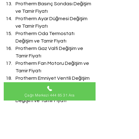
Protherm Basınç Sondası Değişim 
ve Tamir Fiyatı
Protherm Ayar Düğmesi Değişim 
ve Tamir Fiyatı
Protherm Oda Termostatı 
Değişim ve Tamir Fiyatı
Protherm Gaz Valfi Değişim ve 
Tamir Fiyatı
Protherm Fan Motoru Değişim ve 
Tamir Fiyatı
Protherm Emniyet Ventili Değişim 
ve Tamir Fiyatı
Protherm Doldurma Musluğu 
Çağrı Merkezi 444 85 31 Ara
Değişim ve Tamir Fiyatı
Protherm Akış Türbini Değişim ve 
Tamir Fiyatı
#ProthermServisi
Protherm