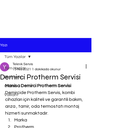
Yazı
Tüm Yazılar
Teknik Servis
Tüm Yazılar
13 Nis 2021
1 dakikada okunur
Demirci Protherm Servisi
Protherm
Manisa Demirci Protherm Servisi
Genel
Demircide Protherm Servis, kombi 
Vaillant
cihazları için kaliteli ve garantili bakım, 
arıza , tamir, oda termostatı montaj 
hizmeti sunmaktadır.
Marka
Protherm