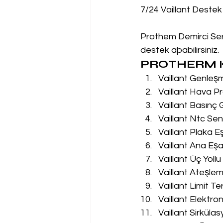
7/24 Vaillant Destek
Prothem Demirci Serv
destek aþabilirsiniz.
PROTHERM K
Vaillant Genleş
Vaillant Hava Pr
Vaillant Basınç
Vaillant Ntc Sen
Vaillant Plaka E
Vaillant Ana Eşa
Vaillant Üç Yoll
Vaillant Ateşle
Vaillant Limit T
Vaillant Elektro
Vaillant Sirküla