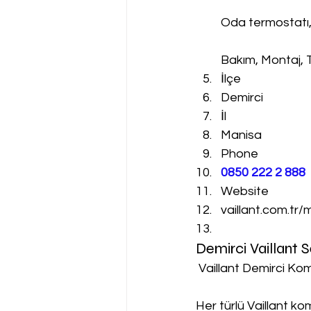
Oda termostatı
Bakım, Montaj, 
İlçe
Demirci
İl
Manisa
Phone
0850 222 2 888 
Website
vaillant.com.tr/
Demirci Vaillant 
 Vaillant Demirci Kom
Her türlü Vaillant k