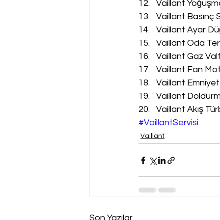
Vaillant Yoğuşm
Vaillant Basınç 
Vaillant Ayar Dü
Vaillant Oda Te
Vaillant Gaz Val
Vaillant Fan Mot
Vaillant Emniyet
Vaillant Doldur
Vaillant Akış Tür
#VaillantServisi
Vaillant
Son Yazılar