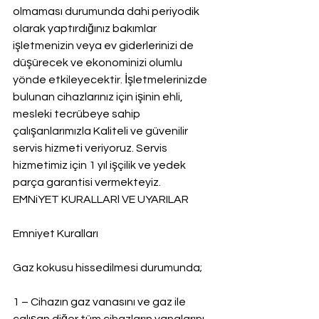
olmaması durumunda dahi periyodik 
olarak yaptırdığınız bakımlar 
işletmenizin veya ev giderlerinizi de 
düşürecek ve ekonominizi olumlu 
yönde etkileyecektir. İşletmelerinizde 
bulunan cihazlarınız için işinin ehli, 
mesleki tecrübeye sahip 
çalışanlarımızla Kaliteli ve güvenilir 
servis hizmeti veriyoruz. Servis 
hizmetimiz için 1 yıl işçilik ve yedek 
parça garantisi vermekteyiz.
EMNiYET KURALLARl VE UYARILAR
Emniyet Kuralları
Gaz kokusu hissedilmesi durumunda;
1 – Cihazın gaz vanasını ve gaz ile 