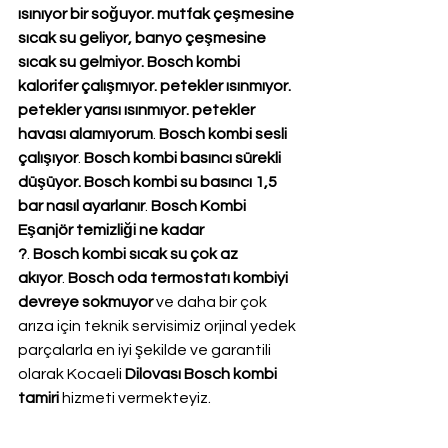
ısınıyor bir soğuyor. mutfak çeşmesine 
sıcak su geliyor, banyo çeşmesine 
sıcak su gelmiyor. Bosch kombi 
kalorifer çalışmıyor. petekler ısınmıyor. 
petekler yarısı ısınmıyor. petekler 
havası alamıyorum
. 
Bosch kombi sesli 
çalışıyor
. 
Bosch kombi basıncı sürekli 
düşüyor. Bosch kombi su basıncı 1,5 
bar nasıl ayarlanır
. 
Bosch Kombi 
Eşanjör temizliği ne kadar 
?
. 
Bosch kombi sıcak su çok az 
akıyor
. 
Bosch oda termostatı kombiyi 
devreye sokmuyor
 ve daha bir çok 
arıza için teknik servisimiz orjinal yedek 
parçalarla en iyi şekilde ve garantili 
olarak Kocaeli 
Dilovası Bosch kombi 
tamiri
 hizmeti vermekteyiz.