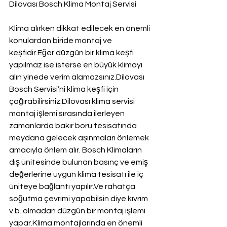
Dilovası Bosch Klima Montaj Servisi
Klima alırken dikkat edilecek en önemli 
konulardan biride montaj ve 
keşfidir.Eğer düzgün bir klima keşfi 
yapılmaz ise isterse en büyük klimayı 
alın yinede verim alamazsınız.Dilovası 
Bosch Servisi’ni klima keşfi için 
çağırabilirsiniz.Dilovası klima servisi 
montaj işlemi sırasında ilerleyen 
zamanlarda bakır boru tesisatında 
meydana gelecek aşınmaları önlemek 
amacıyla önlem alır. Bosch Klimaların 
dış ünitesinde bulunan basınç ve emiş 
değerlerine uygun klima tesisatı ile iç 
üniteye bağlantı yapılır.Ve rahatça 
soğutma çevrimi yapabilsin diye kıvrım 
v.b. olmadan düzgün bir montaj işlemi 
yapar.Klima montajlarında en önemli 