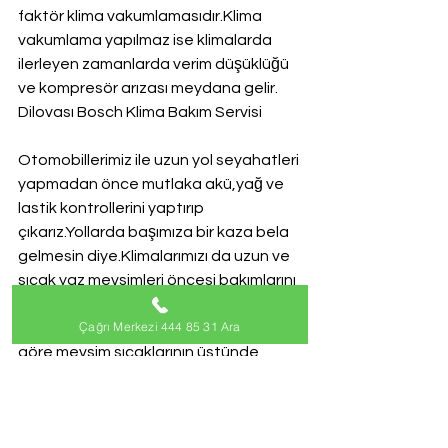
faktör klima vakumlamasıdır.Klima 
vakumlama yapılmaz ise klimalarda 
ilerleyen zamanlarda verim düşüklüğü 
ve kompresör arızası meydana gelir.
Dilovası Bosch Klima Bakım Servisi
Otomobillerimiz ile uzun yol seyahatleri 
yapmadan önce mutlaka akü,yağ ve 
lastik kontrollerini yaptırıp 
çıkarız.Yollarda başımıza bir kaza bela 
gelmesin diye.Klimalarımızı da uzun ve 
sıcak yaz mevsimleri öncesi bakımlarını 
yaptırmamız gerekiyor.2016 yaz 
Çağrı Merkezi 444 85 31 Ara
aylarında Nasa dan gelen açıklamaya 
göre mevsim sıcaklarının üstünde 
olacağından bahsediyor. Bu da demek 
oluyor ki Bosch marka klimalarımızu 
uzun ve yoğun tempoda çalışacak 