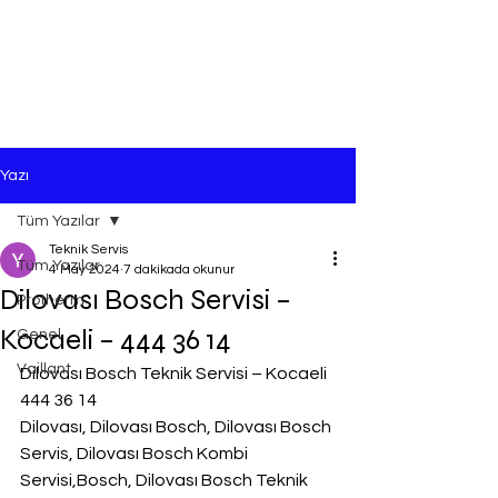
Yazı
Tüm Yazılar
Teknik Servis
Tüm Yazılar
4 May 2024
7 dakikada okunur
Dilovası Bosch Servisi –
Protherm
Kocaeli – 444 36 14
Genel
Vaillant
Dilovası Bosch Teknik Servisi – Kocaeli 
444 36 14
Dilovası, Dilovası Bosch, Dilovası Bosch 
Servis, Dilovası Bosch Kombi 
Servisi,Bosch, Dilovası Bosch Teknik 