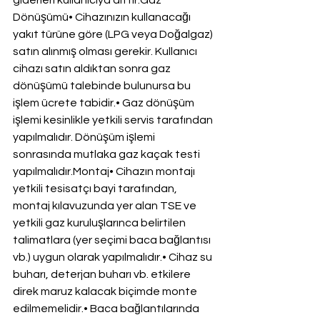
giderleri kullanıcıya aittir.Gaz 
Dönüşümü• Cihazınızın kullanacağı 
yakıt türüne göre (LPG veya Doğalgaz) 
satın alınmış olması gerekir. Kullanıcı 
cihazı satın aldıktan sonra gaz 
dönüşümü talebinde bulunursa bu 
işlem ücrete tabidir.• Gaz dönüşüm 
işlemi kesinlikle yetkili servis tarafından 
yapılmalıdır. Dönüşüm işlemi 
sonrasında mutlaka gaz kaçak testi 
yapılmalıdır.Montaj• Cihazın montajı 
yetkili tesisatçı bayi tarafından, 
montaj kılavuzunda yer alan TSE ve 
yetkili gaz kuruluşlarınca belirtilen 
talimatlara (yer seçimi baca bağlantısı 
vb.) uygun olarak yapılmalıdır.• Cihaz su 
buharı, deterjan buharı vb. etkilere 
direk maruz kalacak biçimde monte 
edilmemelidir.• Baca bağlantılarında 