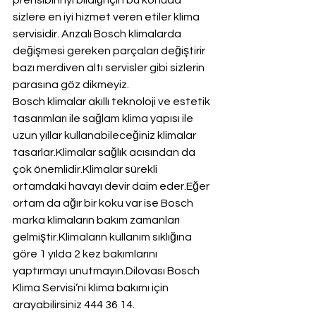
prensibini iyi bildiği için bu konuda 
sizlere en iyi hizmet veren etiler klima 
servisidir. Arızalı Bosch klimalarda 
değişmesi gereken parçaları değiştirir 
bazı merdiven altı servisler gibi sizlerin 
parasına göz dikmeyiz.
Bosch klimalar akıllı teknoloji ve estetik 
tasarımları ile sağlam klima yapısı ile 
uzun yıllar kullanabileceğiniz klimalar 
tasarlar.Klimalar sağlık acısından da 
çok önemlidir.Klimalar sürekli 
ortamdaki havayı devir daim eder.Eğer 
ortam da ağır bir koku var ise Bosch 
marka klimaların bakım zamanları 
gelmiştir.Klimaların kullanım sıklığına 
göre 1 yılda 2 kez bakımlarını 
yaptırmayı unutmayın.Dilovası Bosch 
Klima Servisi’ni klima bakımı için 
arayabilirsiniz 444 36 14.