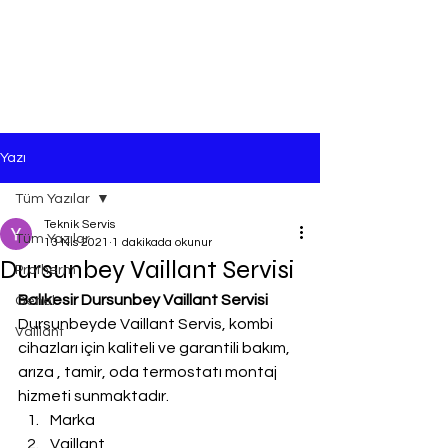
Yazı
Tüm Yazılar
Teknik Servis
Tüm Yazılar
13 Nis 2021
1 dakikada okunur
Dursunbey Vaillant Servisi
Protherm
Balıkesir Dursunbey Vaillant Servisi
Genel
Dursunbeyde Vaillant Servis, kombi 
Vaillant
cihazları için kaliteli ve garantili bakım, 
arıza , tamir, oda termostatı montaj 
hizmeti sunmaktadır.
Marka
Vaillant