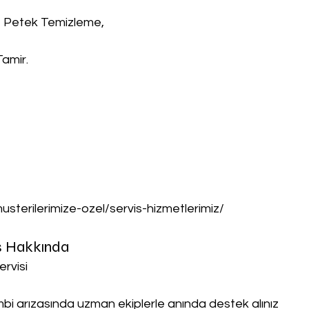
, Petek Temizleme,
Tamir.
musterilerimize-ozel/servis-hizmetlerimiz/
is Hakkında
ervisi
ombi arızasında uzman ekiplerle anında destek alınız