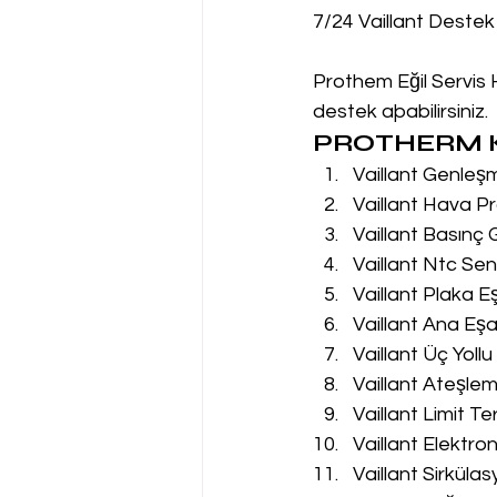
7/24 Vaillant Destek
Prothem Eğil Servis H
destek aþabilirsiniz.
PROTHERM K
Vaillant Genleş
Vaillant Hava Pr
Vaillant Basınç
Vaillant Ntc Sen
Vaillant Plaka E
Vaillant Ana Eşa
Vaillant Üç Yoll
Vaillant Ateşle
Vaillant Limit T
Vaillant Elektro
Vaillant Sirküla