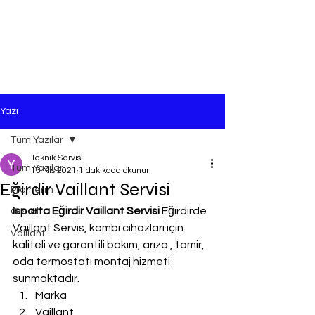
Yazı
Tüm Yazılar
Teknik Servis
Tüm Yazılar
13 Nis 2021
1 dakikada okunur
Eğirdir Vaillant Servisi
Protherm
Isparta Eğirdir Vaillant Servisi
 Eğirdirde 
Genel
Vaillant Servis, kombi cihazları için 
Vaillant
kaliteli ve garantili bakım, arıza , tamir, 
oda termostatı montaj hizmeti 
sunmaktadır.
Marka
Vaillant