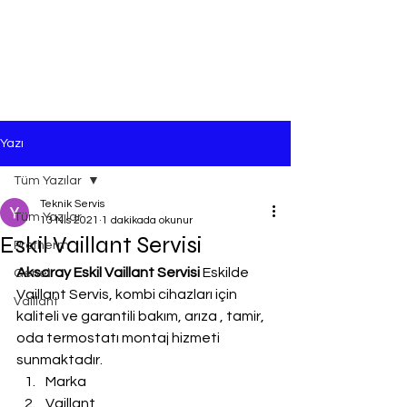
Yazı
Tüm Yazılar
Teknik Servis
Tüm Yazılar
13 Nis 2021
1 dakikada okunur
Eskil Vaillant Servisi
Protherm
Aksaray Eskil Vaillant Servisi
 Eskilde 
Genel
Vaillant Servis, kombi cihazları için 
Vaillant
kaliteli ve garantili bakım, arıza , tamir, 
oda termostatı montaj hizmeti 
sunmaktadır.
Marka
Vaillant