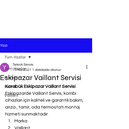
Yazı
Tüm Yazılar
Teknik Servis
Tüm Yazılar
13 Nis 2021
1 dakikada okunur
Eskipazar Vaillant Servisi
Protherm
Karabük Eskipazar Vaillant Servisi
Genel
Eskipazarde Vaillant Servis, kombi 
Vaillant
cihazları için kaliteli ve garantili bakım, 
arıza , tamir, oda termostatı montaj 
hizmeti sunmaktadır.
Marka
Vaillant