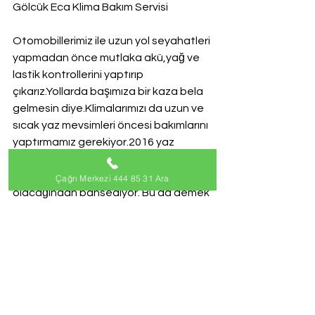
Gölcük Eca Klima Bakım Servisi
Otomobillerimiz ile uzun yol seyahatleri 
yapmadan önce mutlaka akü,yağ ve 
lastik kontrollerini yaptırıp 
çıkarız.Yollarda başımıza bir kaza bela 
gelmesin diye.Klimalarımızı da uzun ve 
sıcak yaz mevsimleri öncesi bakımlarını 
yaptırmamız gerekiyor.2016 yaz 
aylarında Nasa dan gelen açıklamaya 
göre mevsim sıcaklarının üstünde 
Çağrı Merkezi 444 85 31 Ara
olacağından bahsediyor. Bu da demek 
oluyor ki Eca marka klimalarımızu uzun 
ve yoğun tempoda çalışacak 
anlamına geliyor.Bakımsız ve hazırlıksız 
klimalar sizlere en an sorun açabilir ve 
sıcak yaz aylarında arıza ve bakım 
yaptıracak bir servis 
bulamayabilirsiniz.İlkbahar aylarında 