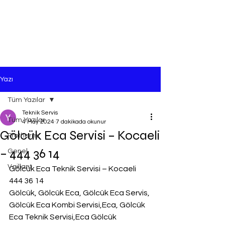
Yazı
Tüm Yazılar
Teknik Servis
Tüm Yazılar
4 May 2024
7 dakikada okunur
Gölcük Eca Servisi – Kocaeli
Protherm
– 444 36 14
Genel
Vaillant
Gölcük Eca Teknik Servisi – Kocaeli 
444 36 14
Gölcük, Gölcük Eca, Gölcük Eca Servis, 
Gölcük Eca Kombi Servisi,Eca, Gölcük 
Eca Teknik Servisi,Eca Gölcük 