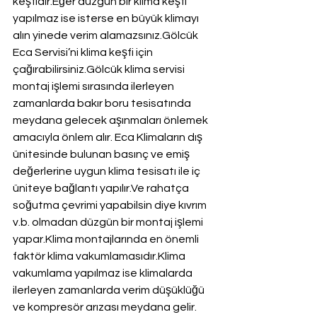
keşfidir.Eğer düzgün bir klima keşfi 
yapılmaz ise isterse en büyük klimayı 
alın yinede verim alamazsınız.Gölcük 
Eca Servisi’ni klima keşfi için 
çağırabilirsiniz.Gölcük klima servisi 
montaj işlemi sırasında ilerleyen 
zamanlarda bakır boru tesisatında 
meydana gelecek aşınmaları önlemek 
amacıyla önlem alır. Eca Klimaların dış 
ünitesinde bulunan basınç ve emiş 
değerlerine uygun klima tesisatı ile iç 
üniteye bağlantı yapılır.Ve rahatça 
soğutma çevrimi yapabilsin diye kıvrım 
v.b. olmadan düzgün bir montaj işlemi 
yapar.Klima montajlarında en önemli 
faktör klima vakumlamasıdır.Klima 
vakumlama yapılmaz ise klimalarda 
ilerleyen zamanlarda verim düşüklüğü 
ve kompresör arızası meydana gelir.