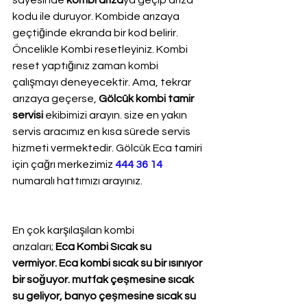
sayesinde 
kombi arıza
ya geçip arıza 
kodu ile duruyor. Kombide arızaya 
geçtiğinde ekranda bir kod belirir. 
Öncelikle Kombi resetleyiniz. Kombi 
reset yaptığınız zaman kombi 
çalışmayı deneyecektir. Ama, tekrar 
arızaya geçerse, 
Gölcük kombi tamir 
servisi
 ekibimizi arayın. size en yakın 
servis aracımız en kısa sürede servis 
hizmeti vermektedir. Gölcük Eca tamiri 
için çağrı merkezimiz 
444 36 14
numaralı hattımızı arayınız.
En çok karşılaşılan kombi 
arızaları; 
Eca Kombi Sıcak su 
vermiyor. Eca kombi sıcak su bir ısınıyor 
bir soğuyor. mutfak çeşmesine sıcak 
su geliyor, banyo çeşmesine sıcak su 