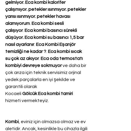
gelmiyor. Eca kombi kalorifer 
çalışmıyor. petekler ısınmıyor. petekler 
yarısı ısınmıyor. petekler havası 
alamıyorum
. 
Eca kombi sesli 
çalışıyor
. 
Eca kombi basıncı sürekli 
düşüyor. Eca kombi su basıncı 1,5 bar 
nasıl ayarlanır
. 
Eca Kombi Eşanjör 
temizliği ne kadar ?
. 
Eca kombi sıcak 
su çok az akıyor
. 
Eca oda termostatı 
kombiyi devreye sokmuyor
 ve daha bir 
çok arıza için teknik servisimiz orjinal 
yedek parçalarla en iyi şekilde ve 
garantili olarak 
Kocaeli 
Gölcük Eca kombi tamiri
hizmeti vermekteyiz.
Kombi
, eviniz için olmazsa olmaz ve ev 
aletidir. Ancak, kesinlikle bu cihazla ilgili 