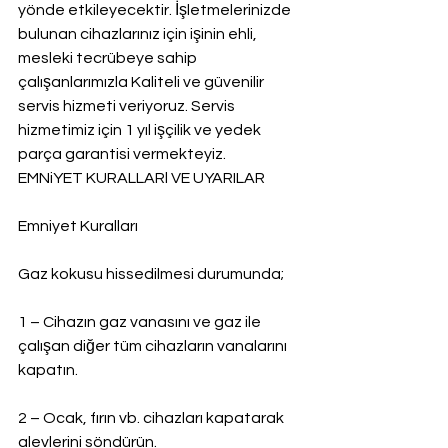
yönde etkileyecektir. İşletmelerinizde 
bulunan cihazlarınız için işinin ehli, 
mesleki tecrübeye sahip 
çalışanlarımızla Kaliteli ve güvenilir 
servis hizmeti veriyoruz. Servis 
hizmetimiz için 1 yıl işçilik ve yedek 
parça garantisi vermekteyiz.
EMNiYET KURALLARl VE UYARILAR
Emniyet Kuralları
Gaz kokusu hissedilmesi durumunda;
1 – Cihazın gaz vanasını ve gaz ile 
çalışan diğer tüm cihazların vanalarını 
kapatın.
2 – Ocak, fırın vb. cihazları kapatarak 
alevlerini söndürün.