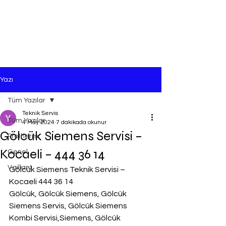
Yazı
Tüm Yazılar
Teknik Servis
Tüm Yazılar
4 May 2024
7 dakikada okunur
Gölcük Siemens Servisi –
Protherm
Kocaeli – 444 36 14
Genel
Vaillant
Gölcük Siemens Teknik Servisi – 
Kocaeli 444 36 14
Gölcük, Gölcük Siemens, Gölcük 
Siemens Servis, Gölcük Siemens 
Kombi Servisi,Siemens, Gölcük 