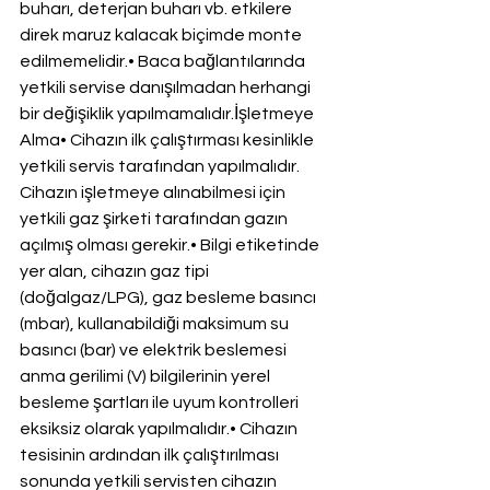
buharı, deterjan buharı vb. etkilere 
direk maruz kalacak biçimde monte 
edilmemelidir.• Baca bağlantılarında 
yetkili servise danışılmadan herhangi 
bir değişiklik yapılmamalıdır.İşletmeye 
Alma• Cihazın ilk çalıştırması kesinlikle 
yetkili servis tarafından yapılmalıdır. 
Cihazın işletmeye alınabilmesi için 
yetkili gaz şirketi tarafından gazın 
açılmış olması gerekir.• Bilgi etiketinde 
yer alan, cihazın gaz tipi 
(doğalgaz/LPG), gaz besleme basıncı 
(mbar), kullanabildiği maksimum su 
basıncı (bar) ve elektrik beslemesi 
anma gerilimi (V) bilgilerinin yerel 
besleme şartları ile uyum kontrolleri 
eksiksiz olarak yapılmalıdır.• Cihazın 
tesisinin ardından ilk çalıştırılması 
sonunda yetkili servisten cihazın 