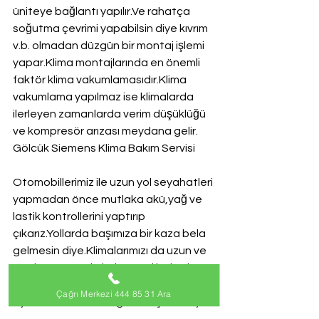
üniteye bağlantı yapılır.Ve rahatça 
soğutma çevrimi yapabilsin diye kıvrım 
v.b. olmadan düzgün bir montaj işlemi 
yapar.Klima montajlarında en önemli 
faktör klima vakumlamasıdır.Klima 
vakumlama yapılmaz ise klimalarda 
ilerleyen zamanlarda verim düşüklüğü 
ve kompresör arızası meydana gelir.
Gölcük Siemens Klima Bakım Servisi
Otomobillerimiz ile uzun yol seyahatleri 
yapmadan önce mutlaka akü,yağ ve 
lastik kontrollerini yaptırıp 
çıkarız.Yollarda başımıza bir kaza bela 
gelmesin diye.Klimalarımızı da uzun ve 
sıcak yaz mevsimleri öncesi bakımlarını 
yaptırmamız gerekiyor.2016 yaz 
Çağrı Merkezi 444 85 31 Ara
aylarında Nasa dan gelen açıklamaya 