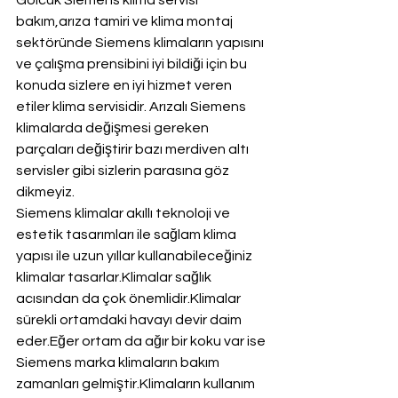
Gölcük Siemens klima servisi 
bakım,arıza tamiri ve klima montaj 
sektöründe Siemens klimaların yapısını 
ve çalışma prensibini iyi bildiği için bu 
konuda sizlere en iyi hizmet veren 
etiler klima servisidir. Arızalı Siemens 
klimalarda değişmesi gereken 
parçaları değiştirir bazı merdiven altı 
servisler gibi sizlerin parasına göz 
dikmeyiz.
Siemens klimalar akıllı teknoloji ve 
estetik tasarımları ile sağlam klima 
yapısı ile uzun yıllar kullanabileceğiniz 
klimalar tasarlar.Klimalar sağlık 
acısından da çok önemlidir.Klimalar 
sürekli ortamdaki havayı devir daim 
eder.Eğer ortam da ağır bir koku var ise 
Siemens marka klimaların bakım 
zamanları gelmiştir.Klimaların kullanım 