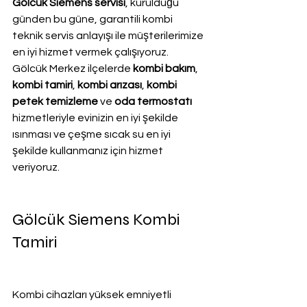
Gölcük Siemens servisi
, kurulduğu 
günden bu güne, garantili kombi 
teknik servis anlayışı ile müşterilerimize 
en iyi hizmet vermek çalışıyoruz. 
Gölcük Merkez ilçelerde 
kombi bakım
, 
kombi tamiri
, 
kombi arızası
, 
kombi 
petek temizleme
 ve
 oda termostatı
hizmetleriyle evinizin en iyi şekilde 
ısınması ve çeşme sıcak su en iyi 
şekilde kullanmanız için hizmet 
veriyoruz.
Gölcük Siemens Kombi 
Tamiri
Kombi cihazları yüksek emniyetli 