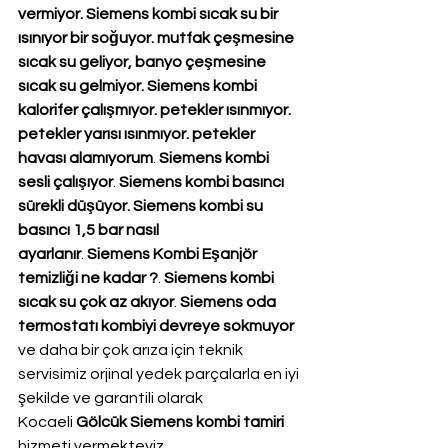
vermiyor. Siemens kombi sıcak su bir 
ısınıyor bir soğuyor. mutfak çeşmesine 
sıcak su geliyor, banyo çeşmesine 
sıcak su gelmiyor. Siemens kombi 
kalorifer çalışmıyor. petekler ısınmıyor. 
petekler yarısı ısınmıyor. petekler 
havası alamıyorum
. 
Siemens kombi 
sesli çalışıyor
. 
Siemens kombi basıncı 
sürekli düşüyor. Siemens kombi su 
basıncı 1,5 bar nasıl 
ayarlanır
. 
Siemens Kombi Eşanjör 
temizliği ne kadar ?
. 
Siemens kombi 
sıcak su çok az akıyor
. 
Siemens oda 
termostatı kombiyi devreye sokmuyor
ve daha bir çok arıza için teknik 
servisimiz orjinal yedek parçalarla en iyi 
şekilde ve garantili olarak 
Kocaeli 
Gölcük Siemens kombi tamiri
hizmeti vermekteyiz.