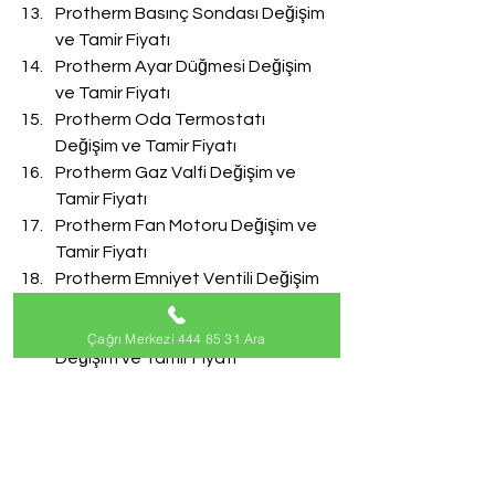
Protherm Basınç Sondası Değişim 
ve Tamir Fiyatı
Protherm Ayar Düğmesi Değişim 
ve Tamir Fiyatı
Protherm Oda Termostatı 
Değişim ve Tamir Fiyatı
Protherm Gaz Valfi Değişim ve 
Tamir Fiyatı
Protherm Fan Motoru Değişim ve 
Tamir Fiyatı
Protherm Emniyet Ventili Değişim 
ve Tamir Fiyatı
Protherm Doldurma Musluğu 
Çağrı Merkezi 444 85 31 Ara
Değişim ve Tamir Fiyatı
Protherm Akış Türbini Değişim ve 
Tamir Fiyatı
#ProthermServisi
Protherm