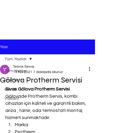
Yazı
Tüm Yazılar
Teknik Servis
Tüm Yazılar
13 Nis 2021
1 dakikada okunur
Gölova Protherm Servisi
Protherm
Sivas Gölova Protherm Servisi
Genel
Gölovade Protherm Servis, kombi 
Vaillant
cihazları için kaliteli ve garantili bakım, 
arıza , tamir, oda termostatı montaj 
hizmeti sunmaktadır.
Marka
Protherm