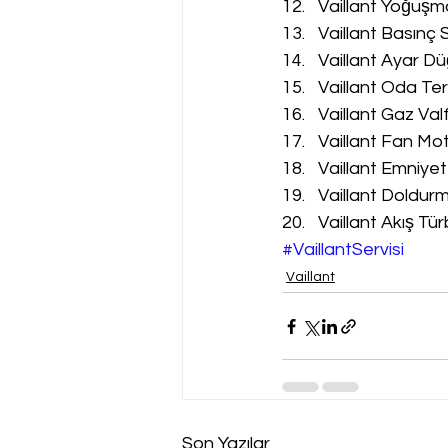
Vaillant Yoğuşm
Vaillant Basınç 
Vaillant Ayar Dü
Vaillant Oda Te
Vaillant Gaz Val
Vaillant Fan Mot
Vaillant Emniyet
Vaillant Doldur
Vaillant Akış Tür
#VaillantServisi
Vaillant
Son Yazılar