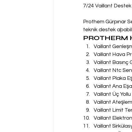
7/24 Vaillant Destek
Prothem Gürpınar Ser
teknik destek aþabilir
PROTHERM K
Vaillant Genleş
Vaillant Hava Pr
Vaillant Basınç
Vaillant Ntc Sen
Vaillant Plaka E
Vaillant Ana Eşa
Vaillant Üç Yoll
Vaillant Ateşle
Vaillant Limit T
Vaillant Elektro
Vaillant Sirküla