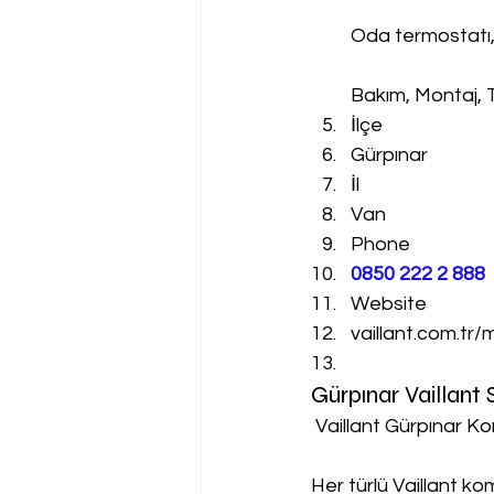
Oda termostatı
Bakım, Montaj, 
İlçe
Gürpınar
İl
Van
Phone
0850 222 2 888 
Website
vaillant.com.tr/
Gürpınar Vaillant
 Vaillant Gürpınar Ko
Her türlü Vaillant k