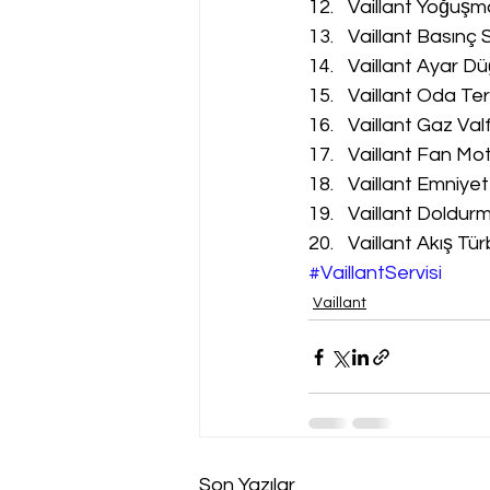
Vaillant Yoğuşm
Vaillant Basınç 
Vaillant Ayar Dü
Vaillant Oda Te
Vaillant Gaz Val
Vaillant Fan Mot
Vaillant Emniyet
Vaillant Doldur
Vaillant Akış Tür
#VaillantServisi
Vaillant
Son Yazılar