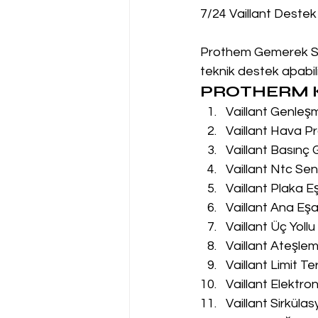
7/24 Vaillant Destek
Prothem Gemerek Serv
teknik destek aþabilir
PROTHERM K
Vaillant Genleş
Vaillant Hava Pr
Vaillant Basınç
Vaillant Ntc Sen
Vaillant Plaka E
Vaillant Ana Eşa
Vaillant Üç Yoll
Vaillant Ateşle
Vaillant Limit T
Vaillant Elektro
Vaillant Sirküla