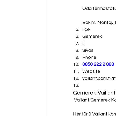
Oda termostatı
Bakım, Montaj, 
İlçe
Gemerek
İl
Sivas
Phone
0850 222 2 888 
Website
vaillant.com.tr/
Gemerek Vaillant
 Vaillant Gemerek Ko
Her türlü Vaillant k