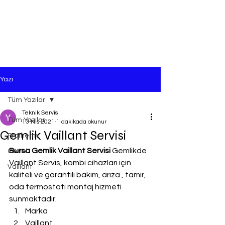
Yazı
Tüm Yazılar
Teknik Servis
Tüm Yazılar
13 Nis 2021
1 dakikada okunur
Gemlik Vaillant Servisi
Protherm
Bursa Gemlik Vaillant Servisi
 Gemlikde 
Genel
Vaillant Servis, kombi cihazları için 
Vaillant
kaliteli ve garantili bakım, arıza , tamir, 
oda termostatı montaj hizmeti 
sunmaktadır.
Marka
Vaillant