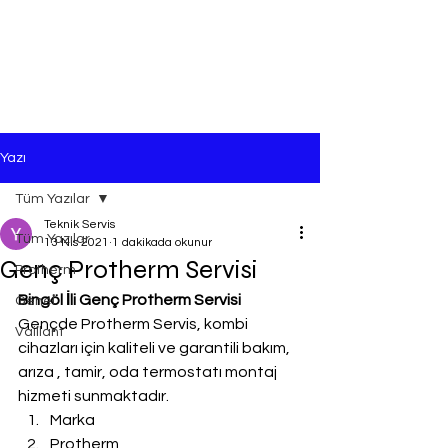
Yazı
Tüm Yazılar
Teknik Servis
Tüm Yazılar
13 Nis 2021
1 dakikada okunur
Genç Protherm Servisi
Protherm
Bingöl İli Genç Protherm Servisi
Genel
Gençde Protherm Servis, kombi 
Vaillant
cihazları için kaliteli ve garantili bakım, 
arıza , tamir, oda termostatı montaj 
hizmeti sunmaktadır.
Marka
Protherm